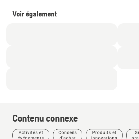
Voir également
Contenu connexe
Activités et
Conseils
Produits et
G
événements
d'achat
innovations
pra