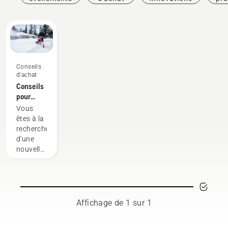
Conseils
d'achat
Conseils
pour
l'achat
Vous
d'une
êtes à la
fraise à
recherche
neige
d'une
nouvelle
fraise à
neige ?
Voici
quelques
critères
Affichage de 1 sur 1
à
prendre