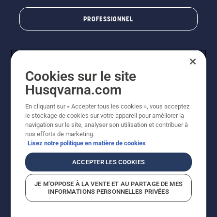
PROFESSIONNEL
Cookies sur le site
Husqvarna.com
En cliquant sur « Accepter tous les cookies », vous acceptez
le stockage de cookies sur votre appareil pour améliorer la
© Husqvarna AB (publ). Tous droits réservés. Les prix
navigation sur le site, analyser son utilisation et contribuer à
indiqués sont des prix de vente conseillés. Photos non
nos efforts de marketing.
contractuelles. Tous les prix indiqués sont des prix de
Lisez notre politique en matière de cookies
vente recommandés (TVA incluse), sauf si le produit est
disponible pour un achat direct.
ACCEPTER LES COOKIES
Conditions générales de vente
Politique de retour
Mentions légales
Politique relative aux cookies
JE M’OPPOSE À LA VENTE ET AU PARTAGE DE MES
Conditions d'utilisation
Avis de confidentialité
INFORMATIONS PERSONNELLES PRIVÉES
Égalité hommes femmes
Signalement de violations présumées