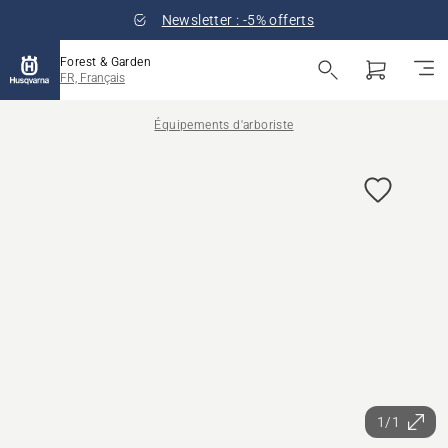
Newsletter : -5% offerts
Forest & Garden
FR, Français
Équipements d'arboriste
1/1