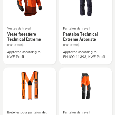
Voir
Voir
Vestes de travail
Pantalon de travail
plus
plus
Veste forestière
Pantalon Technical
Technical Extreme
Extreme Arboriste
de
de
détails
détails
(Pas d'avis)
(Pas d'avis)
sur
sur
Approved according to
Approved according to
KWF Profi
EN ISO 11393, KWF Profi
Veste
Pantalon
forestière
Technical
Technical
Extreme
Extreme
Arboriste
Voir
Voir
Bretelles pour pantalon de
Pantalon de travail