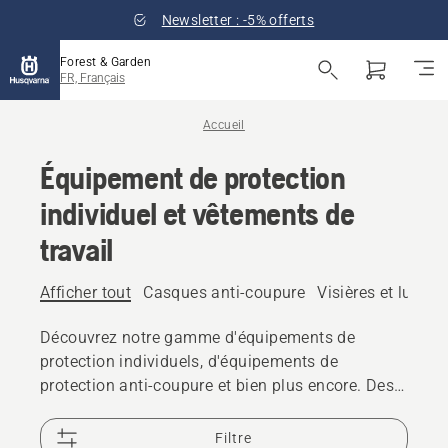
Newsletter : -5% offerts
Forest & Garden
FR, Français
Accueil
Équipement de protection
individuel et vêtements de
travail
Afficher tout
Casques anti-coupure
Visières et lunett
Découvrez notre gamme d'équipements de
protection individuels, d'équipements de
protection anti-coupure et bien plus encore. Des
solutions fiables et de haute qualité qui vous
permettent de relever tous les défis.
Filtre