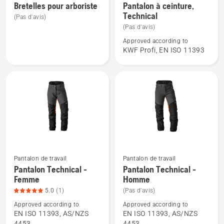
plus
plus
travail
Bretelles pour arboriste
Pantalon à ceinture,
Technical
de
de
(Pas d'avis)
détails
détails
(Pas d'avis)
sur
sur
Approved according to
KWF Profi, EN ISO 11393
Bretelles
Pantalon
pour
à
arboriste
ceinture,
Technical
Pantalon de travail
Pantalon de travail
Voir
Voir
Pantalon Technical -
Pantalon Technical -
plus
plus
Femme
Homme
de
de
5.0
(1)
(Pas d'avis)
détails
détails
Approved according to
Approved according to
sur
sur
EN ISO 11393, AS/NZS
EN ISO 11393, AS/NZS
Pantalon
Pantalon
4453
4453