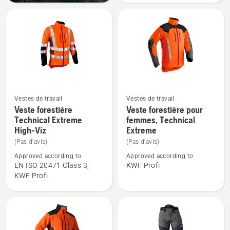
Extrême
Vestes de travail
Vestes de travail
Voir
Voir
Veste forestière
Veste forestière pour
plus
plus
Technical Extreme
femmes, Technical
High-Viz
Extreme
de
de
détails
détails
(Pas d'avis)
(Pas d'avis)
sur
sur
Approved according to
Approved according to
EN ISO 20471 Class 3,
KWF Profi
Veste
Veste
KWF Profi
forestière
forestière
Technical
pour
Extreme
femmes,
High-
Technical
Viz
Extreme