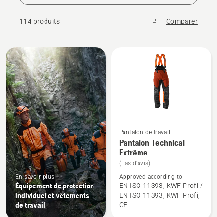
114 produits
Comparer
Tous
les
produits
Pantalon de travail
Voir
Pantalon Technical
plus
Extrême
de
(Pas d'avis)
détails
En savoir plus
Approved according to
sur
Équipement de protection
EN ISO 11393, KWF Profi /
individuel et vêtements
EN ISO 11393, KWF Profi,
Pantalon
de travail
CE
Technical