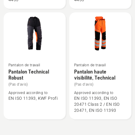
Technical
Technical
-
-
Femme,
Homme
note
du
produit
5
sur
5
Pantalon de travail
Pantalon de travail
Voir
Voir
Pantalon Technical
Pantalon haute
plus
plus
Robust
visibilité, Technical
de
de
(Pas d'avis)
(Pas d'avis)
détails
détails
Approved according to
Approved according to
sur
sur
EN ISO 11393, KWF Profi
EN ISO 11393, EN ISO
20471 Class 2 / EN ISO
Pantalon
Pantalon
20471, EN ISO 11393
Technical
haute
Robust
visibilité,
Technical