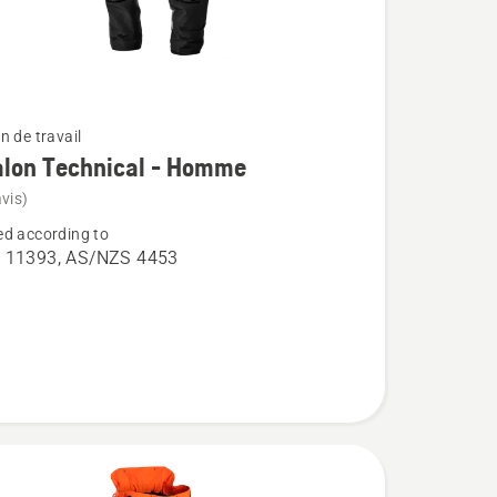
n de travail
alon Technical - Homme
vis)
d according to
 11393, AS/NZS 4453
n
l