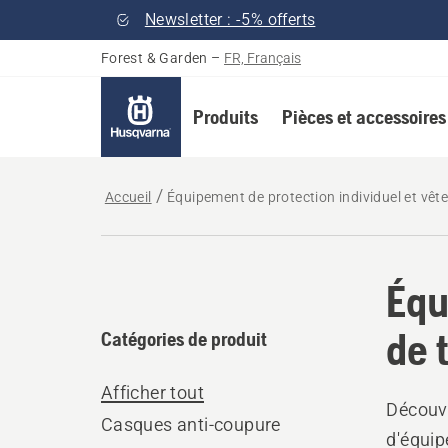
Newsletter : -5% offerts
Forest & Garden
–
FR, Français
Produits
Pièces et accessoires
Accueil
Équipement de protection individuel et vêt
Équ
de t
Catégories de produit
Afficher tout
Découvr
Casques anti-coupure
d'équip