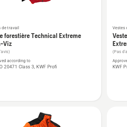
Voir
 de travail
Vestes d
plus
e forestière Technical Extreme
Veste
de
h-Viz
Extr
détails
'avis)
(Pas d'a
sur
ved according to
Approve
Veste
O 20471 Class 3, KWF Profi
KWF Pr
ère
forestièr
cal
pour
e
femmes
Technica
Extreme