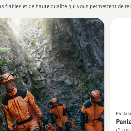
ns fiables et de haute qualité qui vous permettent de re
s.
its
Voir
Pantalo
plus
Panta
de
(Pas d'a