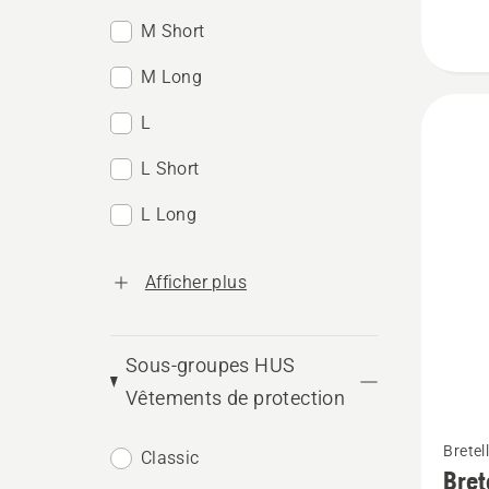
Extrem
M Short
M Long
L
L Short
L Long
Afficher plus
Sous-groupes HUS
Vêtements de protection
Voir
Bretel
Classic
plus
Bret