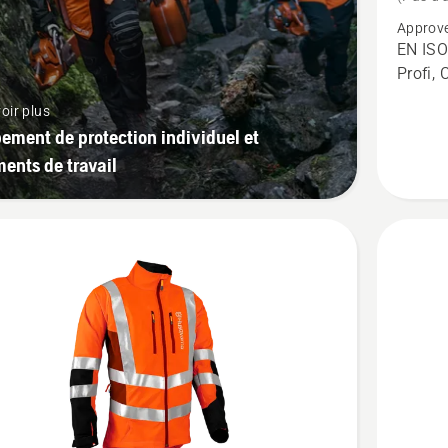
détails
Approve
sur
EN ISO
Pantalo
Profi, 
Technica
oir plus
Extrême
ement de protection individuel et
ents de travail