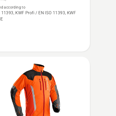
d according to
 11393, KWF Profi / EN ISO 11393, KWF
n
CE
l