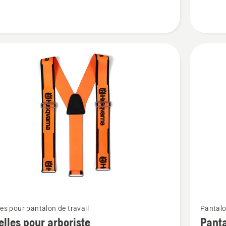
e
Arborist
Voir
les pour pantalon de travail
Pantalo
plus
elles pour arboriste
Panta