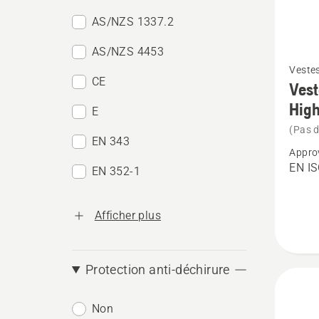
AS/NZS 1337.2
AS/NZS 4453
Voir
Vestes
plus
CE
Vest
de
Hig
E
détails
(Pas d
sur
EN 343
Appro
Veste
EN IS
EN 352-1
foresti
Techni
Afficher plus
Extrem
High-
Viz
Protection anti-déchirure
Non