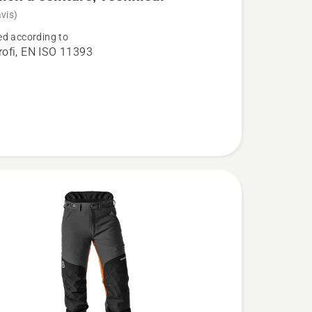
vis)
d according to
ofi, EN ISO 11393
n
l