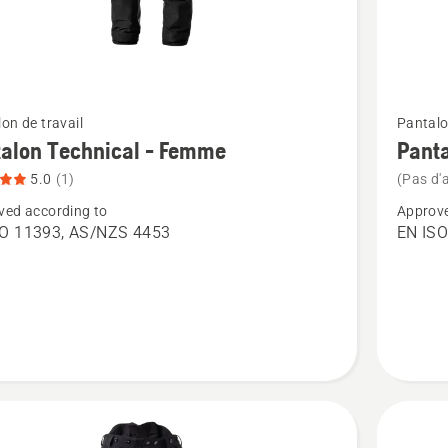
Voir
on de travail
Pantalo
plus
alon Technical - Femme
Pant
de
5.0
(1)
(Pas d'a
détails
ved according to
Approve
sur
SO 11393, AS/NZS 4453
EN ISO
on
Pantalo
cal
Technica
-
,
Homme