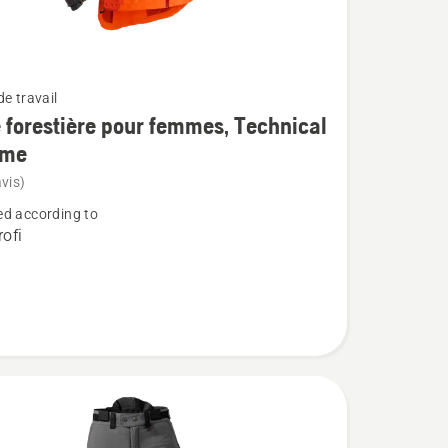
e travail
 forestière pour femmes, Technical
eme
vis)
d according to
ofi
e
,
l