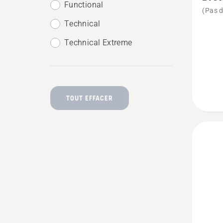
de
Functional
(Pas d
détails
Technical
sur
Technical Extreme
Bretell
pour
arboris
TOUT EFFACER