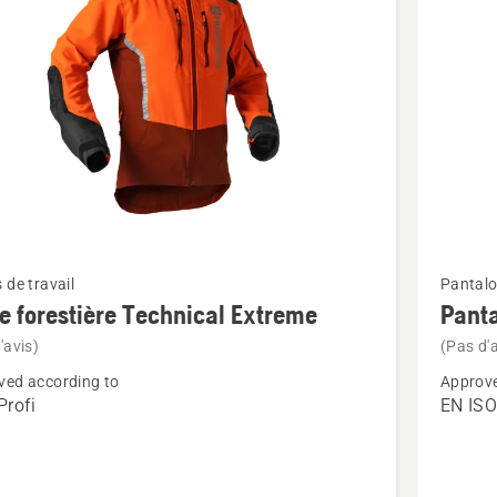
Voir
 de travail
Pantalo
plus
e forestière Technical Extreme
Panta
de
'avis)
(Pas d'a
détails
ved according to
Approve
sur
rofi
EN ISO
Pantalo
ère
Technica
cal
Extreme