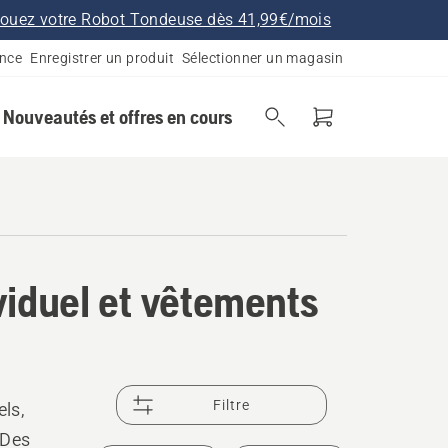
ouez votre Robot Tondeuse dès 41,99€/mois
ance
Enregistrer un produit
Sélectionner un magasin
Nouveautés et offres en cours
viduel et vêtements
Filtre
ls,
 Des