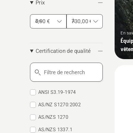
Prix
De
À
En sav
Équip
vêtem
Certification de qualité
Filtre
de
recherche
ANSI S3.19-1974
AS/NZ S1270:2002
AS/NZS 1270
AS/NZS 1337.1