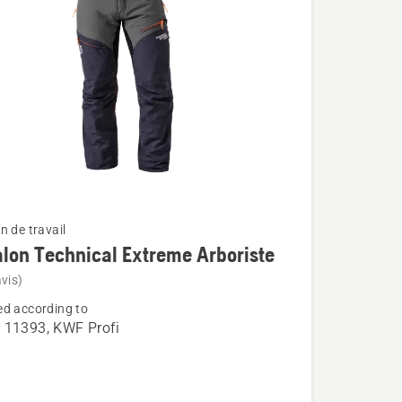
n de travail
lon Technical Extreme Arboriste
vis)
d according to
 11393, KWF Profi
n
l