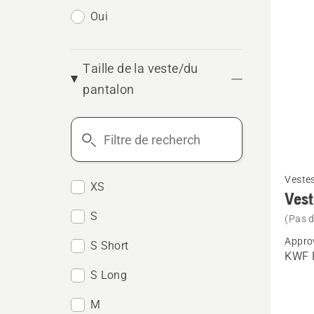
Oui
Taille de la veste/du
pantalon
Filtre
de
Voir
recherche
Vestes
plus
XS
Vest
de
S
(Pas d
détails
Appro
S Short
sur
KWF P
Veste
S Long
foresti
M
Techni