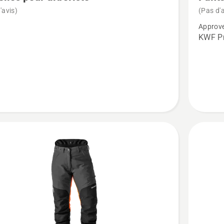
de
'avis)
(Pas d'a
détails
Approve
sur
KWF Pr
es
Pantalo
à
te
ceinture,
Technica