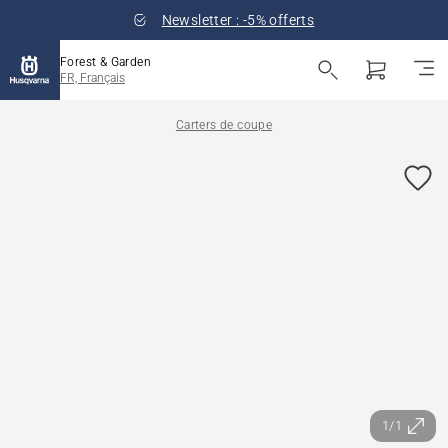
Newsletter : -5% offerts
Forest & Garden
FR, Français
Carters de coupe
1/1