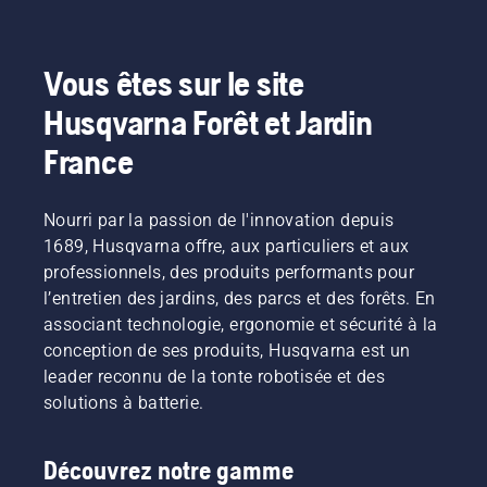
tâche à
d'accessoire
accomplir
en
ainsi
fonction
qu'à
de la
Vous êtes sur le site
toutes
tâche à
Husqvarna Forêt et Jardin
les
accomplir.
tâches
Le
France
saisonnières.
montage
de votre
carter de
Nourri par la passion de l'innovation depuis
coupe
1689, Husqvarna offre, aux particuliers et aux
ou de
votre
professionnels, des produits performants pour
équipement
l’entretien des jardins, des parcs et des forêts. En
sur la
associant technologie, ergonomie et sécurité à la
tondeuse
conception de ses produits, Husqvarna est un
est facile
leader reconnu de la tonte robotisée et des
et ne
prend
solutions à batterie.
que
quelques
minutes.
Découvrez notre gamme
Attention !