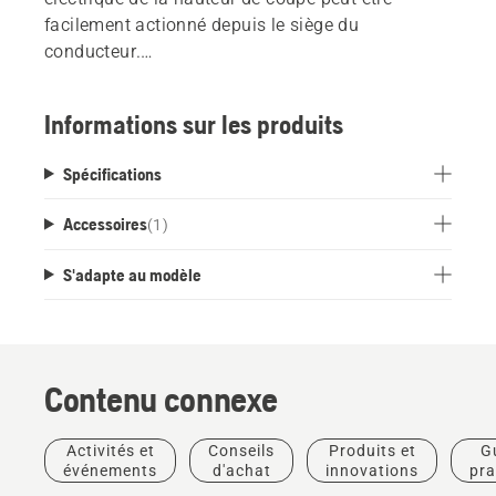
facilement actionné depuis le siège du
conducteur.
La tondeuse frontale doit être équipée du "kit
prise de courant, avant".
Informations sur les produits
Spécifications
Accessoires
(
1
)
S'adapte au modèle
Contenu connexe
Activités et
Conseils
Produits et
G
événements
d'achat
innovations
pra