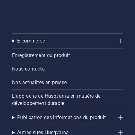
Portez
des
lunettes
de
protection
lors de la
E-commerce
pose de
l'unité de
coupe.
Enregistrement du produit
Le
ressort
Nous contacter
qui tend
la
Nos actualités en presse
courroie
peut se
L'approche de Husqvarna en matière de
rompre
et
développement durable
provoquer
des
Publication des informations du produit
blessures
graves.
Autres sites Husqvarna