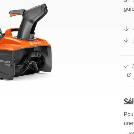
guid
Sél
Pour
une 
Ré