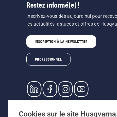
Restez informé(e) !
Inscrivez-vous dès aujourd'hui pour recevo
les actualités, astuces et offres de Husqv
INSCRIPTION À LA NEWSLETTER
PROFESSIONNEL
© Husqvarna AB (publ). Tous droits réservés. L
prix indiqués sont des prix de vente recommandé
Cookies sur le site Husqvarn
Conditions générales de vente
Politique de retour
Me