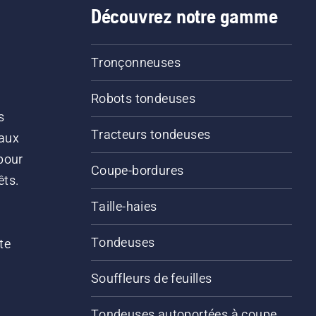
Découvrez notre gamme
Tronçonneuses
Robots tondeuses
s
Tracteurs tondeuses
 aux
pour
Coupe-bordures
êts.
Taille-haies
Tondeuses
te
Souffleurs de feuilles
Tondeuses autoportées à coupe