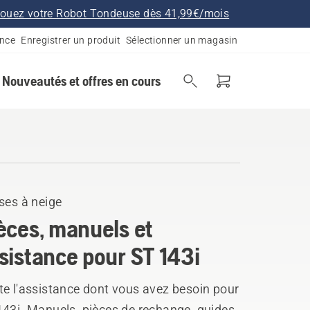
ouez votre Robot Tondeuse dès 41,99€/mois
ance
Enregistrer un produit
Sélectionner un magasin
Nouveautés et offres en cours
ses à neige
èces, manuels et
sistance pour ST 143i
te l'assistance dont vous avez besoin pour
43i. Manuels, pièces de rechange, guides,