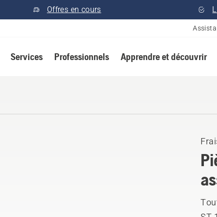
Offres en cours
L
Assist
Services
Professionnels
Apprendre et découvrir
Frai
Pi
as
Tou
ST 1