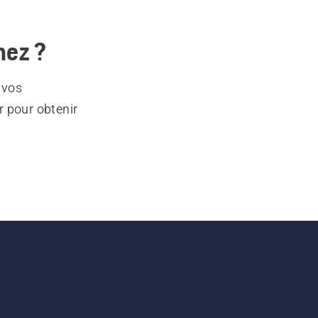
hez ?
 vos
r pour obtenir