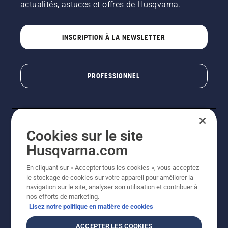
actualités, astuces et offres de Husqvarna.
INSCRIPTION À LA NEWSLETTER
PROFESSIONNEL
Cookies sur le site
Husqvarna.com
En cliquant sur « Accepter tous les cookies », vous acceptez
le stockage de cookies sur votre appareil pour améliorer la
© Husqvarna AB (publ). Tous droits réservés. Les prix
navigation sur le site, analyser son utilisation et contribuer à
indiqués sont des prix de vente conseillés. Photos non
nos efforts de marketing.
contractuelles. Tous les prix indiqués sont des prix de
Lisez notre politique en matière de cookies
vente recommandés (TVA incluse), sauf si le produit est
disponible pour un achat direct.
ACCEPTER LES COOKIES