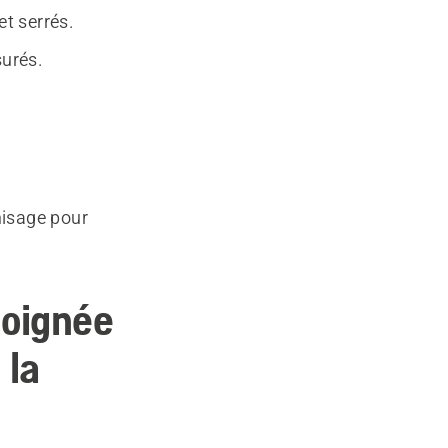
t serrés.
surés.
misage pour
poignée
 la