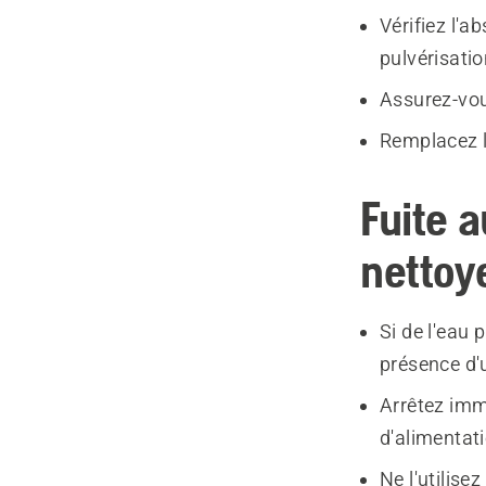
Vérifiez l'a
pulvérisatio
Assurez-vou
Remplacez 
Fuite a
nettoy
Si de l'eau 
présence d'u
Arrêtez imm
d'alimentat
Ne l'utilisez