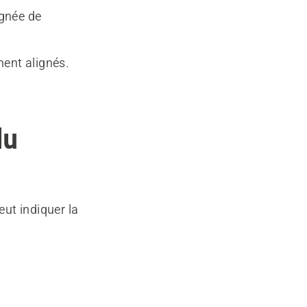
ignée de
ment alignés.
du
eut indiquer la