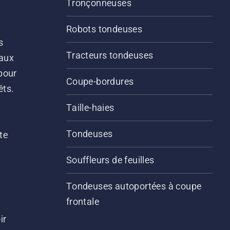
Tronçonneuses
Robots tondeuses
s
Tracteurs tondeuses
 aux
pour
Coupe-bordures
êts.
Taille-haies
Tondeuses
te
Souffleurs de feuilles
Tondeuses autoportées à coupe
frontale
ir