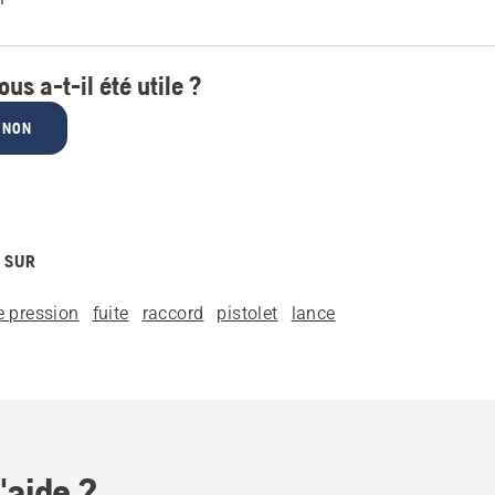
ous a-t-il été utile ?
NON
 SUR
e pression
fuite
raccord
pistolet
lance
'aide ?