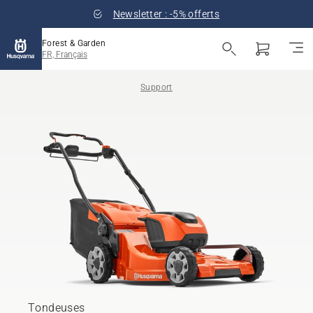
Newsletter : -5% offerts
Forest & Garden
FR, Français
Support
Tondeuses