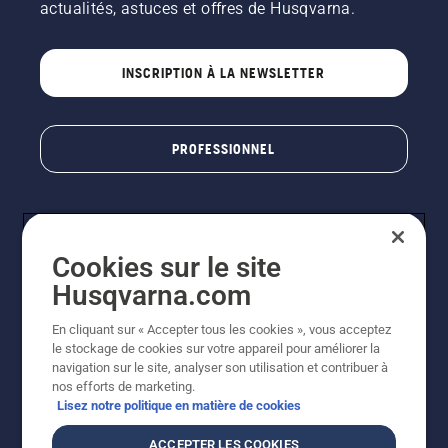
actualités, astuces et offres de Husqvarna.
INSCRIPTION À LA NEWSLETTER
PROFESSIONNEL
Cookies sur le site
Husqvarna.com
En cliquant sur « Accepter tous les cookies », vous acceptez
le stockage de cookies sur votre appareil pour améliorer la
© Husqvarna AB (publ). Tous droits réservés. Les prix
navigation sur le site, analyser son utilisation et contribuer à
indiqués sont des prix de vente conseillés. Photos non
nos efforts de marketing.
contractuelles. Tous les prix indiqués sont des prix de
Lisez notre politique en matière de cookies
vente recommandés (TVA incluse), sauf si le produit est
disponible pour un achat direct.
ACCEPTER LES COOKIES