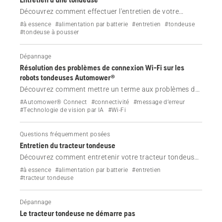
Découvrez comment effectuer l'entretien de votre
tondeuse.
#à essence
#alimentation par batterie
#entretien
#tondeuse
#tondeuse à pousser
Dépannage
Résolution des problèmes de connexion Wi-Fi sur les
robots tondeuses Automower®
Découvrez comment mettre un terme aux problèmes de
connexion Wi-Fi sur votre robot tondeuse Automower®.
#Automower® Connect
#connectivité
#message d’erreur
Suivez des étapes simples pour restaurer la connectivité
#Technologie de vision par IA
#Wi-Fi
et maintenir votre robot tondeuse en ligne.
Questions fréquemment posées
Entretien du tracteur tondeuse
Découvrez comment entretenir votre tracteur tondeuse
Husqvarna à essence ou à batterie.
#à essence
#alimentation par batterie
#entretien
#tracteur tondeuse
Dépannage
Le tracteur tondeuse ne démarre pas