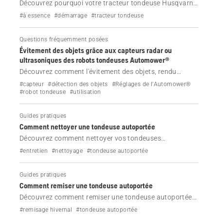
Découvrez pourquoi votre tracteur tondeuse Husqvarna
ne démarre pas et comment corriger le problème.
#à essence
#démarrage
#tracteur tondeuse
Questions fréquemment posées
Évitement des objets grâce aux capteurs radar ou
ultrasoniques des robots tondeuses Automower®
Découvrez comment l'évitement des objets, rendu
possible par les capteurs radar ou ultrasoniques, aide
#capteur
#détection des objets
#Réglages de l'Automower®
certains modèles Automower® NERA et AWD à détecter
#robot tondeuse
#utilisation
et à contourner les objets de votre pelouse, réduisant
ainsi les arrêts et protégeant la faune.
Guides pratiques
Comment nettoyer une tondeuse autoportée
Découvrez comment nettoyer vos tondeuses
autoportées Husqvarna.
#entretien
#nettoyage
#tondeuse autoportée
Guides pratiques
Comment remiser une tondeuse autoportée
Découvrez comment remiser une tondeuse autoportée
Husqvarna pour l'hiver, mais aussi comment la nettoyer
#remisage hivernal
#tondeuse autoportée
et remiser la batterie.