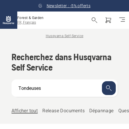
Newsletter : -5% offerts
Forest & Garden
FR, Français
Husqvarna Self-Service
Recherchez dans Husqvarna
Self Service
En
quoi
pouvons-
nous
vous
Afficher tout
Release Documents
Dépannage
Ques
aider ?