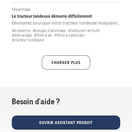
Dépannage
Le tracteur tondeuse démarre difficilement
Découvrez pourquoi votre tracteur tondeuse Husqvarna
démarre difficilement et comment résoudre ce
#à essence
#bougie d'allumage
#carburant et huile
problème.
#démarrage
#filtre à air
#filtre à carburant
#tracteur tondeuse
CHARGER PLUS
Besoin d'aide ?
OUVRIR ASSISTANT PRODUIT