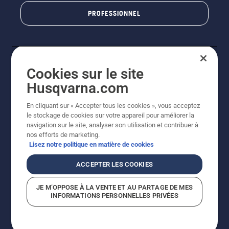
PROFESSIONNEL
Cookies sur le site
Husqvarna.com
En cliquant sur « Accepter tous les cookies », vous acceptez
le stockage de cookies sur votre appareil pour améliorer la
© Husqvarna AB (publ). Tous droits réservés. Les prix
navigation sur le site, analyser son utilisation et contribuer à
indiqués sont des prix de vente conseillés. Photos non
nos efforts de marketing.
contractuelles. Tous les prix indiqués sont des prix de
Lisez notre politique en matière de cookies
vente recommandés (TVA incluse), sauf si le produit est
disponible pour un achat direct.
ACCEPTER LES COOKIES
Conditions générales de vente
Politique de retour
Mentions légales
Politique relative aux cookies
JE M’OPPOSE À LA VENTE ET AU PARTAGE DE MES
Conditions d'utilisation
Avis de confidentialité
INFORMATIONS PERSONNELLES PRIVÉES
Égalité hommes femmes
Signalement de violations présumées