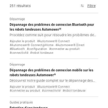
251 résultats
Filtre
Dépannage
Dépannage des problèmes de connexion Bluetooth pour
les robots tondeuses Automower®
Procédez comme suit pour résoudre les problèmes de
connexion Bluetooth ou d'appairage avec votre robot
#ajouter le produit
#Automower® Connect
tondeuse Automower® Husqvarna.
#Automower® Connect@Home
#Automower® Direct
#Bluetooth
#configuration
#connecter au produit
#connectivité
#robot tondeuse
Dépannage
Dépannage des problèmes de connexion mobile sur les
robots tondeuses Automower®
Découvrez notre guide complet sur le dépannage des
problèmes de connexion mobile pour les robots
#ajouter le produit
#Automower® Connect
tondeuses Automower®. Informez-vous sur les causes,
#connecter au produit
#connectivité
#robot tondeuse
les effets et les solutions pour maintenir votre robot
tondeuse connecté.
Guides pratiques
Entretien d'une tondeuse