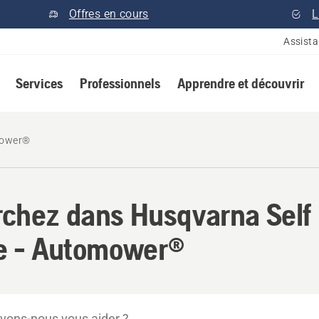
Offres en cours
L
Assist
Services
Professionnels
Apprendre et découvrir
ower®
chez dans Husqvarna Self
e - Automower®