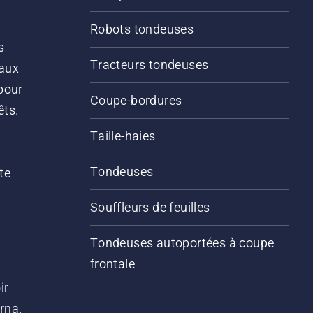
Robots tondeuses
s
Tracteurs tondeuses
 aux
pour
Coupe-bordures
êts.
Taille-haies
Tondeuses
te
Souffleurs de feuilles
Tondeuses autoportées à coupe
frontale
ir
arna.