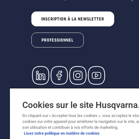
INSCRIPTION À LA NEWSLETTER
PROFESSIONNEL
© Husqvarna AB (publ). Tous droits réservés. L
prix indiqués sont des prix de vente recommandé
Cookies sur le site Husqvarn
Conditions générales de vente
Politique de retour
Me
Égalité hommes femmes
Signalement de violations 
En cliquant sur « Accepter tous les cookies », vous acceptez le st
cookies sur votre appareil pour améliorer la navigation sur le site, 
son utilisation et contribuer à nos efforts de marketing.
Lisez notre politique en matière de cookies