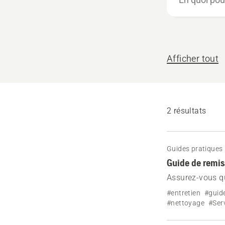
quoi
pouvons-
nous
vous
Afficher tout
aider ?
2 résultats
Guides pratiques
Guide de remis
Assurez-vous qu
guide sur le rem
#entretien
#guid
protéger et de 
#nettoyage
#Ser