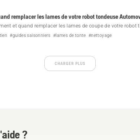
and remplacer les lames de votre robot tondeuse Autom
ent et quand remplacer les lames de coupe de votre robot 
ec ou sans EdgeCut.
tien
#guides saisonniers
#lames de tonte
#nettoyage
CHARGER PLUS
'aide ?