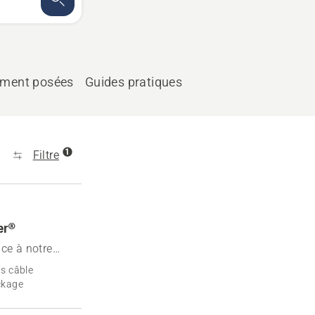
mment posées
Guides pratiques
1
Filtre
er®
ce à notre
 afin de
ns câble
ckage