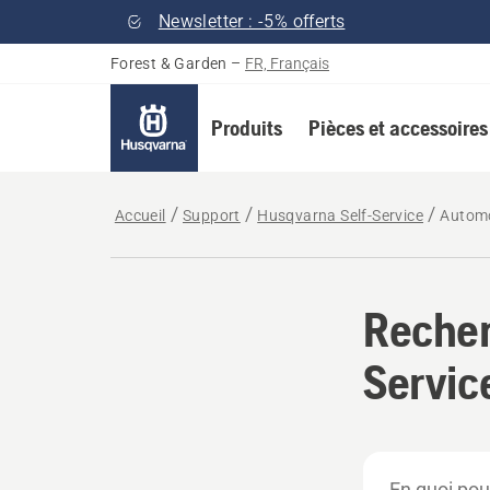
Newsletter : -5% offerts
Forest & Garden
–
FR, Français
Produits
Pièces et accessoires
Accueil
Support
Husqvarna Self-Service
Autom
Recher
Servic
En