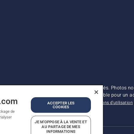
es prix indiqués sont des prix de vente conseillés. Photos no
s (TVA incluse), sauf si le produit est disponible pour un ac
a.com
ntions légales
Politique relative aux cookies
Conditions d'utilisation
ACCEPTER LES
COOKIES
présumées
ockage de
analyser
JE M’OPPOSE À LA VENTE ET
AU PARTAGE DE MES
INFORMATIONS