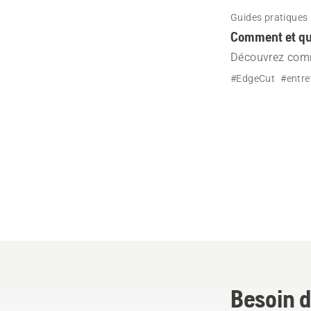
Guides pratiques
Comment et qu
Découvrez comm
Automower® av
#EdgeCut
#entre
Besoin d