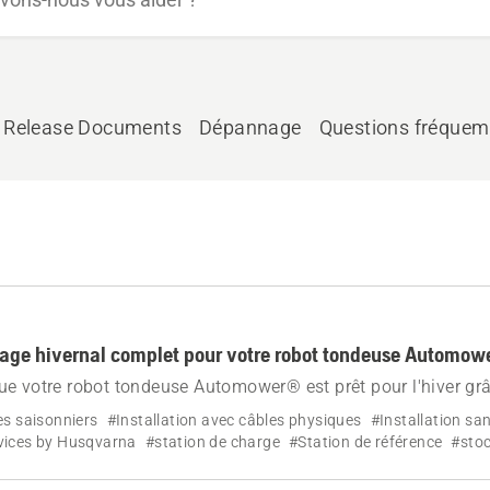
Release Documents
Dépannage
Questions fréque
age hivernal complet pour votre robot tondeuse Automow
e votre robot tondeuse Automower® est prêt pour l'hiver grâ
isage, l'entretien et les services proposés par les revendeurs,
es saisonniers
#Installation avec câbles physiques
#Installation sa
préserver votre robot tondeuse jusqu'au printemps.
vices by Husqvarna
#station de charge
#Station de référence
#sto