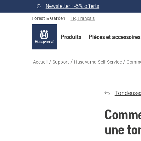
Newsletter : -5% offerts
Forest & Garden
–
FR, Français
Produits
Pièces et accessoires
Accueil
Support
Husqvarna Self-Service
Commen
Tondeuse
Commen
une to