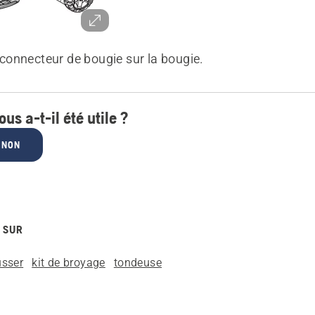
 connecteur de bougie sur la bougie.
ous a-t-il été utile ?
NON
 SUR
usser
kit de broyage
tondeuse