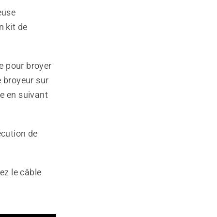
euse
n kit de
le pour broyer
e broyeur sur
e en suivant
écution de
ez le câble