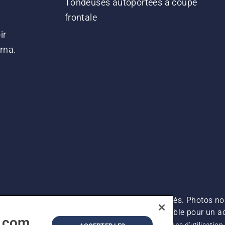
Tondeuses autoportées à coupe
frontale
ir
arna.
es prix indiqués sont des prix de vente conseillés. Photos no
s (TVA incluse), sauf si le produit est disponible pour un ac
a.com