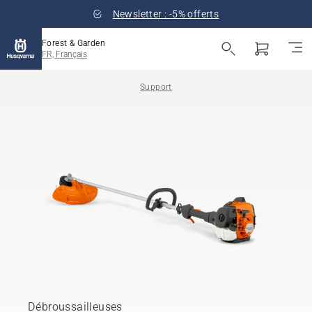
Newsletter : -5% offerts
Forest & Garden
FR, Français
Support
Débroussailleuses