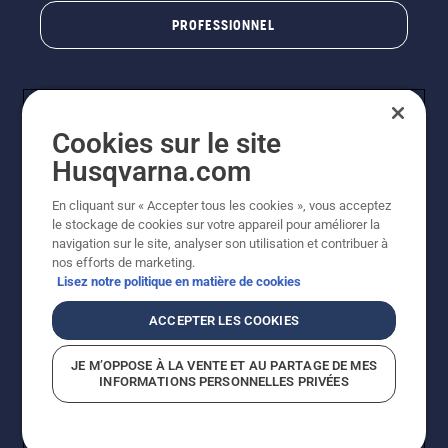
PROFESSIONNEL
Cookies sur le site
Husqvarna.com
En cliquant sur « Accepter tous les cookies », vous acceptez
le stockage de cookies sur votre appareil pour améliorer la
© Husqvarna AB (publ). Tous droits réservés. Les prix
navigation sur le site, analyser son utilisation et contribuer à
indiqués sont des prix de vente conseillés. Photos non
nos efforts de marketing.
contractuelles. Tous les prix indiqués sont des prix de
Lisez notre politique en matière de cookies
vente recommandés (TVA incluse), sauf si le produit est
disponible pour un achat direct.
ACCEPTER LES COOKIES
Conditions générales de vente
Politique de retour
Mentions légales
Politique relative aux cookies
JE M’OPPOSE À LA VENTE ET AU PARTAGE DE MES
Conditions d'utilisation
Avis de confidentialité
INFORMATIONS PERSONNELLES PRIVÉES
Égalité hommes femmes
Signalement de violations présumées