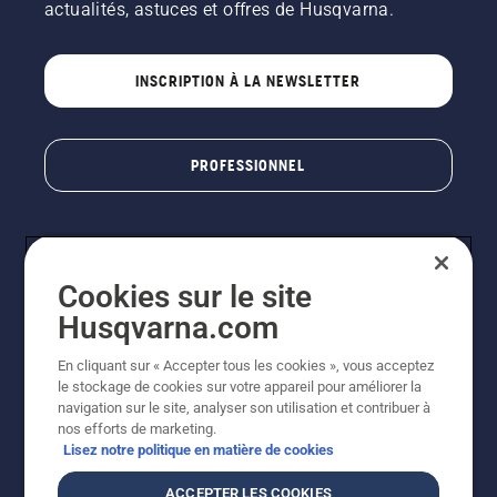
actualités, astuces et offres de Husqvarna.
INSCRIPTION À LA NEWSLETTER
PROFESSIONNEL
Cookies sur le site
Husqvarna.com
En cliquant sur « Accepter tous les cookies », vous acceptez
le stockage de cookies sur votre appareil pour améliorer la
© Husqvarna AB (publ). Tous droits réservés. Les prix
navigation sur le site, analyser son utilisation et contribuer à
indiqués sont des prix de vente conseillés. Photos non
nos efforts de marketing.
contractuelles. Tous les prix indiqués sont des prix de
Lisez notre politique en matière de cookies
vente recommandés (TVA incluse), sauf si le produit est
disponible pour un achat direct.
ACCEPTER LES COOKIES