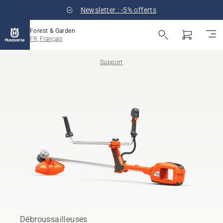
Newsletter : -5% offerts
Forest & Garden
FR, Français
Support
Débroussailleuses