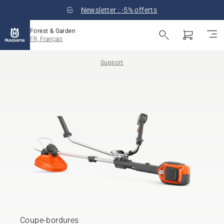
Newsletter : -5% offerts
Forest & Garden
FR, Français
Support
Coupe-bordures