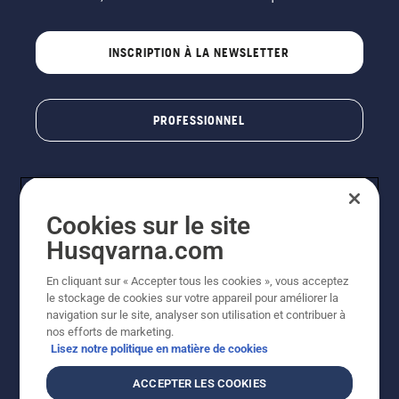
INSCRIPTION À LA NEWSLETTER
PROFESSIONNEL
Cookies sur le site
Husqvarna.com
En cliquant sur « Accepter tous les cookies », vous acceptez
le stockage de cookies sur votre appareil pour améliorer la
© Husqvarna AB (publ). Tous droits réservés. Les prix
navigation sur le site, analyser son utilisation et contribuer à
indiqués sont des prix de vente conseillés. Photos non
nos efforts de marketing.
contractuelles. Tous les prix indiqués sont des prix de
Lisez notre politique en matière de cookies
vente recommandés (TVA incluse), sauf si le produit est
disponible pour un achat direct.
ACCEPTER LES COOKIES
Conditions générales de vente
Politique de retour