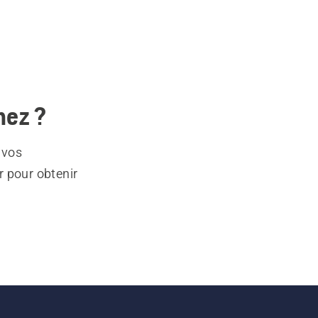
hez ?
 vos
r pour obtenir