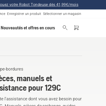
ouez votre Robot Tondeuse dès 41,99€/mois
ance
Enregistrer un produit
Sélectionner un magasin
Nouveautés et offres en cours
pe-bordures
èces, manuels et
sistance pour 129C
te l'assistance dont vous avez besoin pour
C. Manuels, pièces de rechange, guides,