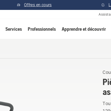
Offres en cours
L
Assist
Services
Professionnels
Apprendre et découvrir
Cou
Pi
as
Tou
129