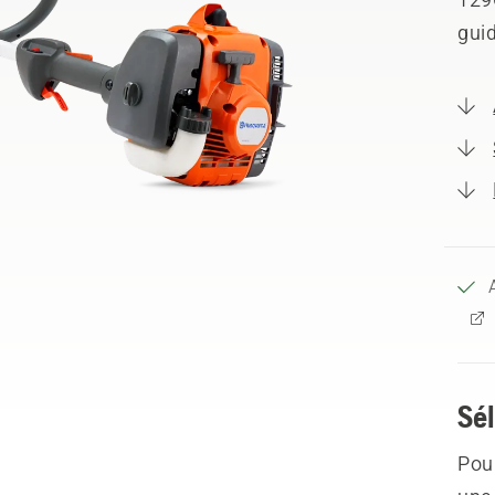
guid
Sél
Pour