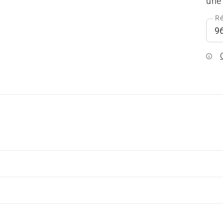
une 
Ré