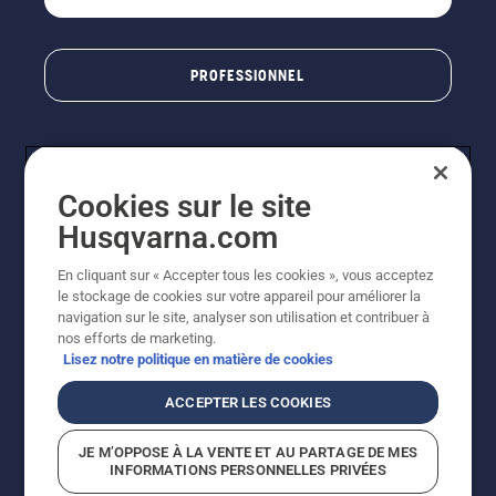
PROFESSIONNEL
Cookies sur le site
Husqvarna.com
En cliquant sur « Accepter tous les cookies », vous acceptez
le stockage de cookies sur votre appareil pour améliorer la
© Husqvarna AB (publ). Tous droits réservés. Les prix
navigation sur le site, analyser son utilisation et contribuer à
indiqués sont des prix de vente conseillés. Photos non
nos efforts de marketing.
contractuelles. Tous les prix indiqués sont des prix de
Lisez notre politique en matière de cookies
vente recommandés (TVA incluse), sauf si le produit est
disponible pour un achat direct.
ACCEPTER LES COOKIES
Conditions générales de vente
Politique de retour
Mentions légales
Politique relative aux cookies
JE M’OPPOSE À LA VENTE ET AU PARTAGE DE MES
Conditions d'utilisation
Avis de confidentialité
INFORMATIONS PERSONNELLES PRIVÉES
Égalité hommes femmes
Signalement de violations présumées