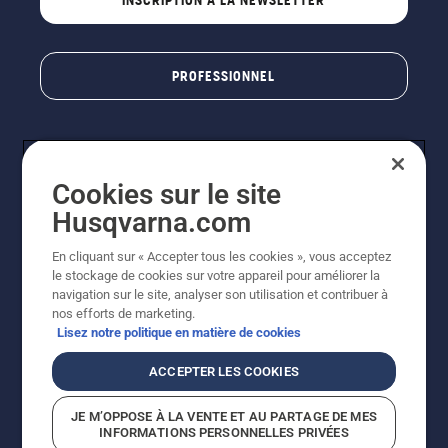
PROFESSIONNEL
Cookies sur le site
Husqvarna.com
En cliquant sur « Accepter tous les cookies », vous acceptez
le stockage de cookies sur votre appareil pour améliorer la
© Husqvarna AB (publ). Tous droits réservés. Les prix
navigation sur le site, analyser son utilisation et contribuer à
indiqués sont des prix de vente conseillés. Photos non
nos efforts de marketing.
contractuelles. Tous les prix indiqués sont des prix de
Lisez notre politique en matière de cookies
vente recommandés (TVA incluse), sauf si le produit est
disponible pour un achat direct.
ACCEPTER LES COOKIES
Conditions générales de vente
Politique de retour
Mentions légales
Politique relative aux cookies
JE M’OPPOSE À LA VENTE ET AU PARTAGE DE MES
Conditions d'utilisation
Avis de confidentialité
INFORMATIONS PERSONNELLES PRIVÉES
Égalité hommes femmes
Signalement de violations présumées