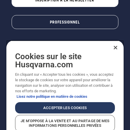
PROFESSIONNEL
Cookies sur le site
Husqvarna.com
En cliquant sur « Accepter tous les cookies », vous acceptez
le stockage de cookies sur votre appareil pour améliorer la
© Husqvarna AB (publ). Tous droits réservés. Les prix
navigation sur le site, analyser son utilisation et contribuer à
indiqués sont des prix de vente conseillés. Photos non
nos efforts de marketing.
contractuelles. Tous les prix indiqués sont des prix de
Lisez notre politique en matière de cookies
vente recommandés (TVA incluse), sauf si le produit est
disponible pour un achat direct.
ACCEPTER LES COOKIES
Conditions générales de vente
Politique de retour
Mentions légales
Politique relative aux cookies
JE M’OPPOSE À LA VENTE ET AU PARTAGE DE MES
Conditions d'utilisation
Avis de confidentialité
INFORMATIONS PERSONNELLES PRIVÉES
Égalité hommes femmes
Signalement de violations présumées