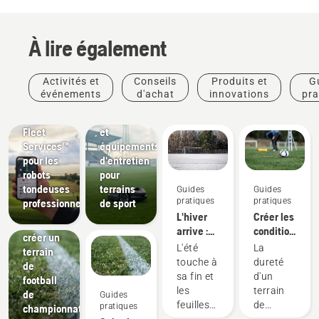
À lire également
Produits
Clubs
Activités et
Conseils
Produits et
G
et
sportifs
événements
d'achat
innovations
pra
Solutions
innovations
Husqvarna
de tonte
Fleet
et
Services™
équipements
pour les
d'entretien
robots
pour
tondeuses
terrains
Guides
Guides
Guides
pratiques
pratiques
professionnels
de sport
pratiques
L'hiver
Créer les
Comment
arrive :
conditions
créer un
préparez
idéales
L'été
La
terrain
votre
pour des
touche à
dureté
de
terrain
matchs
sa fin et
d'un
football
de
de
les
terrain
de
Guides
football
football
feuilles
de
pratiques
championnat
pour la
passionnants
Parcours
commencent
football