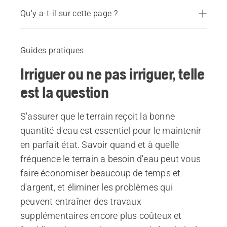
Qu'y a-t-il sur cette page ?
Il est possible de réaliser d'importantes économies
Apprendre à bien connaître son terrain
Guides pratiques
Appuyez-vous davantage sur les faits
Irriguer ou ne pas irriguer, telle
Quels problèmes une quantité excessive d'eau peut-elle entraîner ?
Que pouvez-vous faire si le terrain est trop humide et la couche d'herbe trop épaisse ?
est la question
À propos de Simeon Lilienberg
Produits
S'assurer que le terrain reçoit la bonne
quantité d'eau est essentiel pour le maintenir
en parfait état. Savoir quand et à quelle
fréquence le terrain a besoin d'eau peut vous
faire économiser beaucoup de temps et
d'argent, et éliminer les problèmes qui
peuvent entraîner des travaux
supplémentaires encore plus coûteux et