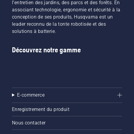
Cela
retour
l’entretien des jardins, des parcs et des forêts. En
un
permettrait
des
associant technologie, ergonomie et sécurité à la
meilleur
de libérer
chaleurs.
gazon
conception de ses produits, Husqvarna est un
un
Avec
qu'un
leader reconnu de la tonte robotisée et des
temps
Simeon
terrain
solutions à batterie.
précieux
Liljenberg,
tondu
non
responsable
avec une
négligeable
terrain
tondeuse
Découvrez notre gamme
pour de
en chef
à hélice
nombreux
du stade
classique ?
clubs de
national
Notre
football.
de
juge et
football
jury, de
de
retour
Suède, la
sur la
Friends
scène de
E-commerce
Arena,
crime,
nous
est
vous
Enregistrement du produit
Simeon
présentons
Liljenberg,
les
Nous contacter
responsable
meilleurs
terrain
conseils