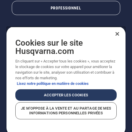
PROFESSIONNEL
Cookies sur le site
Husqvarna.com
En cliquant sur « Accepter tous les cookies », vous acceptez
le stockage de cookies sur votre appareil pour améliorer la
© Husqvarna AB (publ). Tous droits réservés. Les prix
navigation sur le site, analyser son utilisation et contribuer à
indiqués sont des prix de vente conseillés. Photos non
nos efforts de marketing.
contractuelles. Tous les prix indiqués sont des prix de
Lisez notre politique en matière de cookies
vente recommandés (TVA incluse), sauf si le produit est
disponible pour un achat direct.
ACCEPTER LES COOKIES
Conditions générales de vente
Politique de retour
Mentions légales
Politique relative aux cookies
JE M’OPPOSE À LA VENTE ET AU PARTAGE DE MES
Conditions d'utilisation
Avis de confidentialité
INFORMATIONS PERSONNELLES PRIVÉES
Égalité hommes femmes
Signalement de violations présumées