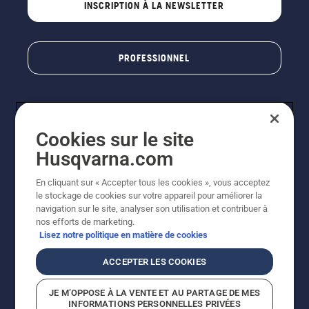
INSCRIPTION À LA NEWSLETTER
PROFESSIONNEL
Cookies sur le site
Husqvarna.com
En cliquant sur « Accepter tous les cookies », vous acceptez
le stockage de cookies sur votre appareil pour améliorer la
© Husqvarna AB (publ). Tous droits réservés. Les prix
navigation sur le site, analyser son utilisation et contribuer à
indiqués sont des prix de vente conseillés. Photos non
nos efforts de marketing.
contractuelles. Tous les prix indiqués sont des prix de
Lisez notre politique en matière de cookies
vente recommandés (TVA incluse), sauf si le produit est
disponible pour un achat direct.
ACCEPTER LES COOKIES
Conditions générales de vente
Politique de retour
Mentions légales
Politique relative aux cookies
JE M’OPPOSE À LA VENTE ET AU PARTAGE DE MES
Conditions d'utilisation
Avis de confidentialité
INFORMATIONS PERSONNELLES PRIVÉES
Égalité hommes femmes
Signalement de violations présumées