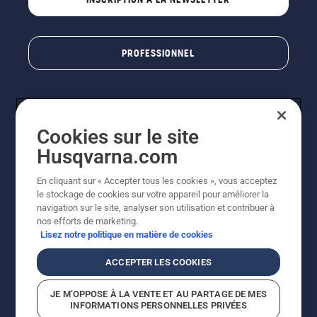
PROFESSIONNEL
Cookies sur le site
Husqvarna.com
En cliquant sur « Accepter tous les cookies », vous acceptez
le stockage de cookies sur votre appareil pour améliorer la
© Husqvarna AB (publ). Tous droits réservés. Les prix
navigation sur le site, analyser son utilisation et contribuer à
indiqués sont des prix de vente conseillés. Photos non
nos efforts de marketing.
contractuelles. Tous les prix indiqués sont des prix de
Lisez notre politique en matière de cookies
vente recommandés (TVA incluse), sauf si le produit est
disponible pour un achat direct.
ACCEPTER LES COOKIES
Conditions générales de vente
Politique de retour
Mentions légales
Politique relative aux cookies
JE M’OPPOSE À LA VENTE ET AU PARTAGE DE MES
Conditions d'utilisation
Avis de confidentialité
INFORMATIONS PERSONNELLES PRIVÉES
Égalité hommes femmes
Signalement de violations présumées