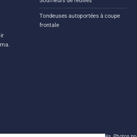
Souffleurs de feuilles
Tondeuses autoportées à coupe
frontale
ir
arna.
es prix indiqués sont des prix de vente conseillés. Photos no