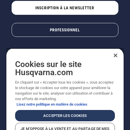
INSCRIPTION À LA NEWSLETTER
PROFESSIONNEL
Cookies sur le site
Husqvarna.com
En cliquant sur « Accepter tous les cookies », vous acceptez
le stockage de cookies sur votre appareil pour améliorer la
© Husqvarna AB (publ). Tous droits réservés. Les prix
navigation sur le site, analyser son utilisation et contribuer à
indiqués sont des prix de vente conseillés. Photos non
nos efforts de marketing.
contractuelles. Tous les prix indiqués sont des prix de
Lisez notre politique en matière de cookies
vente recommandés (TVA incluse), sauf si le produit est
disponible pour un achat direct.
ACCEPTER LES COOKIES
Conditions générales de vente
Politique de retour
Mentions légales
Politique relative aux cookies
JE M’OPPOSE À LA VENTE ET AU PARTAGE DE MES
Conditions d'utilisation
Avis de confidentialité