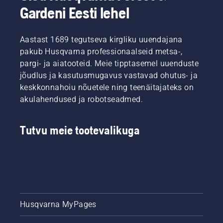
Gardeni Eesti lehel
Aastast 1689 tegutseva kirgliku uuendajana
pakub Husqvarna professionaalseid metsa-,
pargi- ja aiatooteid. Meie tipptasemel uuenduste
jõudlus ja kasutusmugavus vastavad ohutus- ja
keskkonnahoiu nõuetele ning teenäitajateks on
akulahendused ja robotseadmed.
Tutvu meie tootevalikuga
Husqvarna MyPages