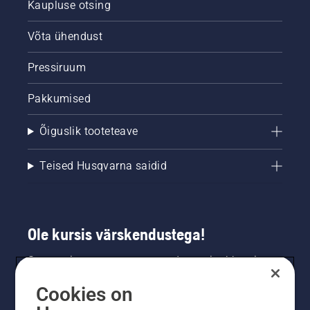
Kaupluse otsing
Võta ühendust
Pressiruum
Pakkumised
Õiguslik tooteteave
Teised Husqvarna saidid
Ole kursis värskendustega!
Saa uusimat teavet uute toodete, eripakkumiste
ja muu kohta. Registreeru meie uudiskirja
Cookies on
saamiseks siin.