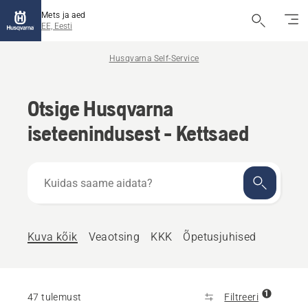
Mets ja aed
EE, Eesti
Husqvarna Self-Service
Otsige Husqvarna
iseteenindusest - Kettsaed
Kuidas
saame
aidata?
Kuva kõik
Veaotsing
KKK
Õpetusjuhised
1
47 tulemust
Filtreeri