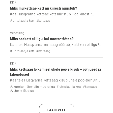
KKK
Miks mu kettsae kett nii kiiresti nüristub?
Kas Husqvarna kettsae kett nüristub liiga kiiresti?
Tutvuge levinud põhjustega, nagu mustus, vale
#juhtplaat ja kett
#kettsaag
teritamine või pingutusprobleemid, ning õppige, kuidas
hoida ketti kauem teravana.
Veaotsing
Miks saekett ei liigu, kui mootor töötab?
Kas teie Husqvarna kettsaag töötab, kuid kett ei liigu?
Tutvuge levinumate põhjustega, nagu ketipiduri,
#juhtplaat ja kett
#kettsaag
pingsuse või määrimise probleemid, ja saage teada,
kuidas need kiiresti lahendada.
KKK
Miks kettsaag lõikamisel ühele poole kisub – põhjused ja
lahendused
Kas teie Husqvarna kettsaag kisub ühele poolele? Siit
leiate levinumad põhjused – nüri kett, kulunud juhtplaat,
#akutoitel
#bensiinimootoriga
#juhtplaat ja kett
#kettsaag
vale pingutus – ja kuidas neid probleeme sirgete ja
#vähene jõudlus
ohutute lõigete tegemiseks kõrvaldada.
LAADI VEEL