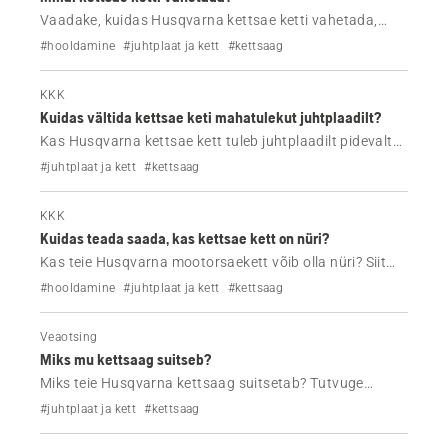
Vaadake, kuidas Husqvarna kettsae ketti vahetada,
millistele kulumismärkidele tähelepanu pöörata ja millal
#hooldamine
#juhtplaat ja kett
#kettsaag
lõikejõudluse taastamiseks enam teritamisest ei piisa.
KKK
Kuidas vältida kettsae keti mahatulekut juhtplaadilt?
Kas Husqvarna kettsae kett tuleb juhtplaadilt pidevalt
maha? Tutvuge levinumate põhjustega, sealhulgas
#juhtplaat ja kett
#kettsaag
lõdva keti pingutuse, juhtplaadi kulumise ja
paigaldusvigadega, ning nende parandamise viisidega.
KKK
Kuidas teada saada, kas kettsae kett on nüri?
Kas teie Husqvarna mootorsaekett võib olla nüri? Siit
saate teada, millised on nüri mootorsaeketi
#hooldamine
#juhtplaat ja kett
#kettsaag
tavapärased tunnused, millal seda teritada ja kuidas
hoida lõikejõudlust.
Veaotsing
Miks mu kettsaag suitseb?
Miks teie Husqvarna kettsaag suitsetab? Tutvuge
mootori, keti ja juhtplaadi suitsemise kõige levinumate
#juhtplaat ja kett
#kettsaag
põhjustega ning lihtsate veaotsingumeetoditega, et teie
kettsaag jälle korralikult töötaks.