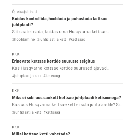
Õpetusjuhised
Kuidas kontrollida, hooldada ja puhastada kettsae
juhtplaati?
Siit saate teada, kuidas oma Husqvarna kettsae
juhtplaati puhastada, kontrollida ja hooldada. Järgige
#hooldamine
#juhtplaat ja kett
#kettsaag
lihtsaid juhiseid, et parandada lõikejõudlust, pikendada
juhtplaadi kasutusiga ja ennetada levinud probleeme.
KKK
Erinevate kettsae kettide suuruste selgitus
Kas Husqvarna kettsae kettide suurused ajavad
segadusse? Siit saate teada, mis vahe on ketisammul,
#juhtplaat ja kett
#kettsaag
veolüli paksusel ja veolülide arvul ning kuidas valida
oma kettsaele õige asendussaekett.
KKK
Miks ei sobi uus saekett kettsae juhtplaadi ketisoonega?
Kas uus Husqvarna kettsae kett ei sobi juhtplaadile? Siit
saate teada, kuidas kontrollida keti veolüli paksust,
#juhtplaat ja kett
#kettsaag
ketisammu, veolülide arvu ja juhtplaadi kulumist, et
valida õige saekett ja lahendada paigaldusprobleemid.
KKK
Millal kettsae ketti vahetada?