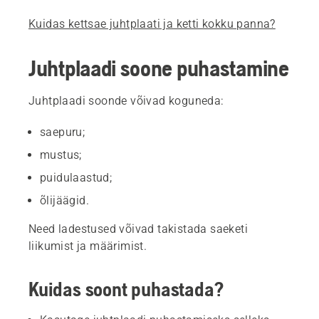
Kuidas kettsae juhtplaati ja ketti kokku panna?
Juhtplaadi soone puhastamine
Juhtplaadi soonde võivad koguneda:
saepuru;
mustus;
puidulaastud;
õlijäägid.
Need ladestused võivad takistada saeketi
liikumist ja määrimist.
Kuidas soont puhastada?