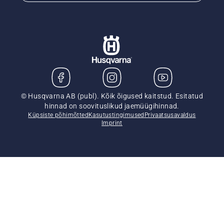
© Husqvarna AB (publ). Kõik õigused kaitstud. Esitatud
hinnad on soovituslikud jaemüügihinnad.
Küpsiste põhimõtted
Kasutustingimused
Privaatsusavaldus
Imprint