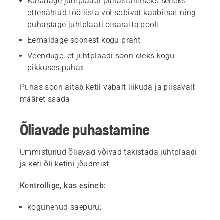
Kasutage juhtplaadi puhastamiseks selleks
ettenähtud tööriista või sobivat kaabitsat ning
puhastage juhtplaati otsaratta poolt
Eemaldage soonest kogu praht
Veenduge, et juhtplaadi soon oleks kogu
pikkuses puhas
Puhas soon aitab ketil vabalt liikuda ja piisavalt
määret saada
Õliavade puhastamine
Ummistunud õliavad võivad takistada juhtplaadi
ja keti õli ketini jõudmist.
Kontrollige, kas esineb:
kogunenud saepuru;