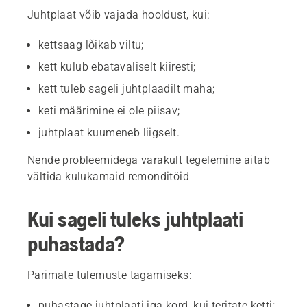
Juhtplaat võib vajada hooldust, kui:
kettsaag lõikab viltu;
kett kulub ebatavaliselt kiiresti;
kett tuleb sageli juhtplaadilt maha;
keti määrimine ei ole piisav;
juhtplaat kuumeneb liigselt.
Nende probleemidega varakult tegelemine aitab
vältida kulukamaid remonditöid
Kui sageli tuleks juhtplaati
puhastada?
Parimate tulemuste tagamiseks:
puhastage juhtplaati iga kord, kui teritate ketti;