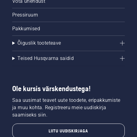
Võta ühendust
Pressiruum
Pakkumised
Õiguslik tooteteave
Teised Husqvarna saidid
Ole kursis värskendustega!
Saa uusimat teavet uute toodete, eripakkumiste
ja muu kohta. Registreeru meie uudiskirja
saamiseks siin.
LIITU UUDISKIRJAGA