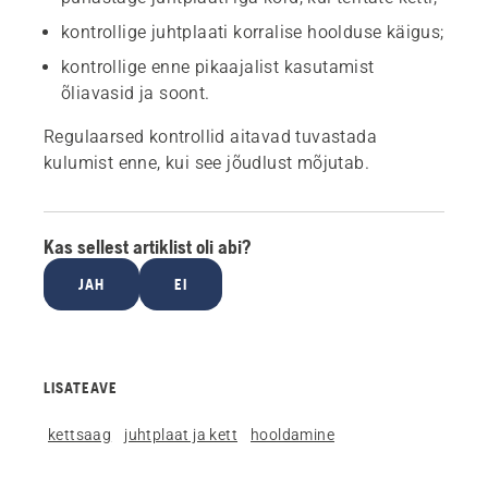
kontrollige juhtplaati korralise hoolduse käigus;
kontrollige enne pikaajalist kasutamist
õliavasid ja soont.
Regulaarsed kontrollid aitavad tuvastada
kulumist enne, kui see jõudlust mõjutab.
Kas sellest artiklist oli abi?
JAH
EI
LISATEAVE
kettsaag
juhtplaat ja kett
hooldamine