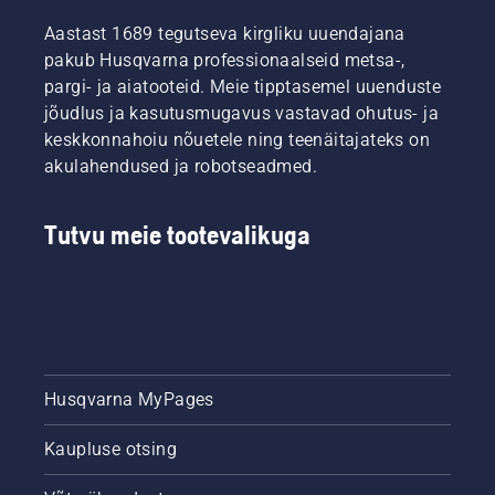
Aastast 1689 tegutseva kirgliku uuendajana
pakub Husqvarna professionaalseid metsa-,
pargi- ja aiatooteid. Meie tipptasemel uuenduste
jõudlus ja kasutusmugavus vastavad ohutus- ja
keskkonnahoiu nõuetele ning teenäitajateks on
akulahendused ja robotseadmed.
Tutvu meie tootevalikuga
Husqvarna MyPages
Kaupluse otsing