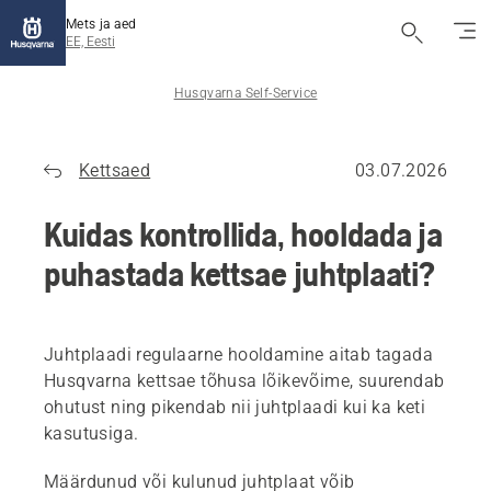
Mets ja aed
EE, Eesti
Husqvarna Self-Service
Kettsaed
03.07.2026
Kuidas kontrollida, hooldada ja
puhastada kettsae juhtplaati?
Juhtplaadi regulaarne hooldamine aitab tagada
Husqvarna kettsae tõhusa lõikevõime, suurendab
ohutust ning pikendab nii juhtplaadi kui ka keti
kasutusiga.
Määrdunud või kulunud juhtplaat võib