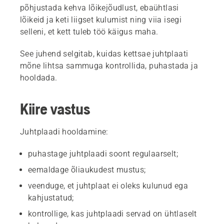
põhjustada kehva lõikejõudlust, ebaühtlasi
lõikeid ja keti liigset kulumist ning viia isegi
selleni, et kett tuleb töö käigus maha.
See juhend selgitab, kuidas kettsae juhtplaati
mõne lihtsa sammuga kontrollida, puhastada ja
hooldada.
Kiire vastus
Juhtplaadi hooldamine:
puhastage juhtplaadi soont regulaarselt;
eemaldage õliaukudest mustus;
veenduge, et juhtplaat ei oleks kulunud ega
kahjustatud;
kontrollige, kas juhtplaadi servad on ühtlaselt