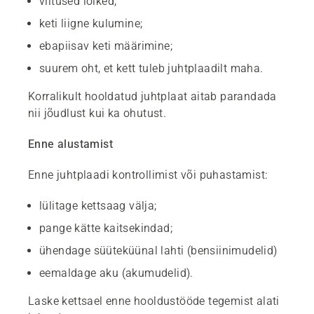
viltused lõiked;
keti liigne kulumine;
ebapiisav keti määrimine;
suurem oht, et kett tuleb juhtplaadilt maha.
Korralikult hooldatud juhtplaat aitab parandada
nii jõudlust kui ka ohutust.
Enne alustamist
Enne juhtplaadi kontrollimist või puhastamist:
lülitage kettsaag välja;
pange kätte kaitsekindad;
ühendage süüteküünal lahti (bensiinimudelid)
eemaldage aku (akumudelid).
Laske kettsael enne hooldustööde tegemist alati