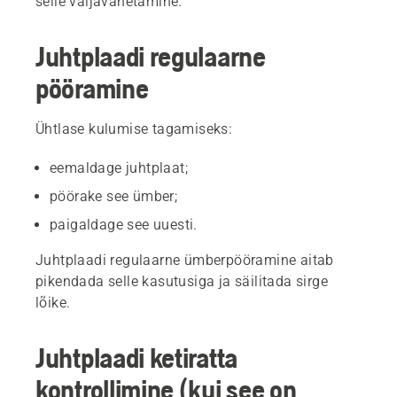
selle väljavahetamine.
Juhtplaadi regulaarne
pööramine
Ühtlase kulumise tagamiseks:
eemaldage juhtplaat;
pöörake see ümber;
paigaldage see uuesti.
Juhtplaadi regulaarne ümberpööramine aitab
pikendada selle kasutusiga ja säilitada sirge
lõike.
Juhtplaadi ketiratta
kontrollimine (kui see on