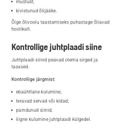
mustust;
kivistunud õlijääke.
Õige õlivoolu taastamiseks puhastage õliavad
hoolikalt.
Kontrollige juhtplaadi siine
Juhtplaadi siinid peavad olema sirged ja
tasased.
Kontrollige järgmist:
ebaühtlane kulumine;
teravad servad või kidad;
paindunud siinid;
liigne kulumine juhtplaadi külgedel.