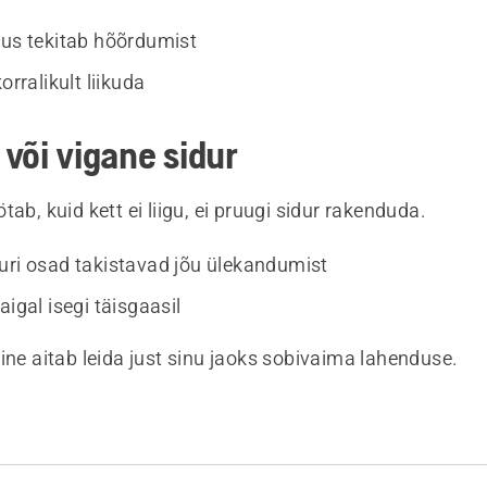
sus tekitab hõõrdumist
orralikult liikuda
või vigane sidur
tab, kuid kett ei liigu, ei pruugi sidur rakenduda.
uri osad takistavad jõu ülekandumist
aigal isegi täisgaasil
ine aitab leida just sinu jaoks sobivaima lahenduse.