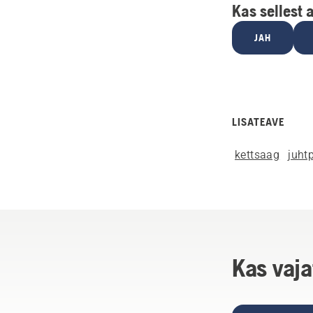
Kas sellest a
JAH
LISATEAVE
kettsaag
juhtp
Kas vaja