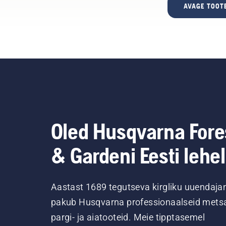
AVAGE TOOT
Oled Husqvarna Fore
& Gardeni Eesti lehel
Aastast 1689 tegutseva kirgliku uuendaja
pakub Husqvarna professionaalseid metsa
pargi- ja aiatooteid. Meie tipptasemel