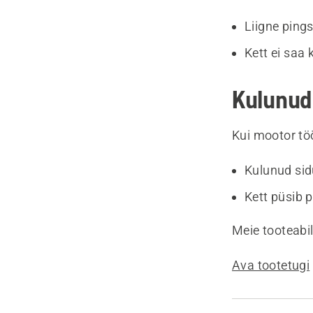
Liigne ping
Kett ei saa k
Kulunud 
Kui mootor töö
Kulunud sid
Kett püsib p
Meie tooteabil
Ava tootetugi