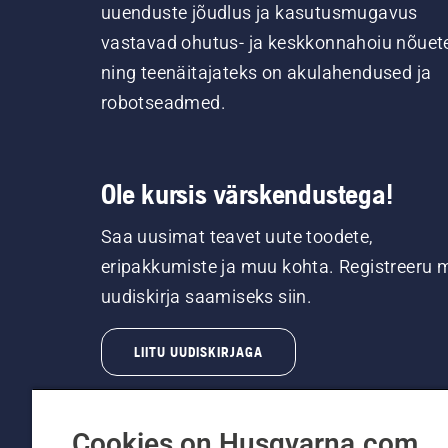
uuenduste jõudlus ja kasutusmugavus
vastavad ohutus- ja keskkonnahoiu nõuet
ning teenäitajateks on akulahendused ja
robotseadmed.
Ole kursis värskendustega!
Saa uusimat teavet uute toodete,
eripakkumiste ja muu kohta. Registreeru 
uudiskirja saamiseks siin.
LIITU UUDISKIRJAGA
Cookies on Husqvarna.com