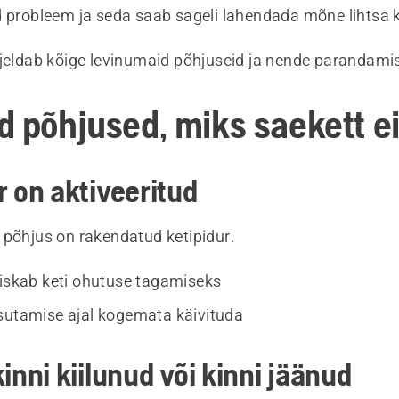
d probleem ja seda saab sageli lahendada mõne lihtsa k
rjeldab kõige levinumaid põhjuseid ja nende parandamis
 põhjused, miks saekett ei 
r on aktiveeritud
 põhjus on rakendatud ketipidur.
eiskab keti ohutuse tagamiseks
sutamise ajal kogemata käivituda
kinni kiilunud või kinni jäänud