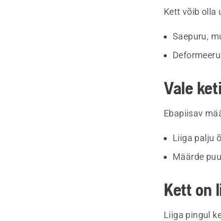
Kett võib olla
Saepuru, mu
Deformeerun
Vale ket
Ebapiisav määr
Liiga palju 
Määrde puu
Kett on l
Liiga pingul k