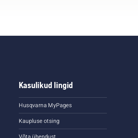
Kasulikud lingid
Husqvarna MyPages
Kaupluse otsing
Võta ühendust