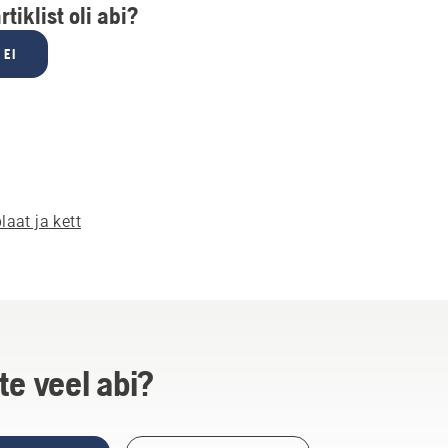
rtiklist oli abi?
EI
laat ja kett
te veel abi?