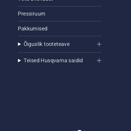
Pressiruum
Pakkumised
Õiguslik tooteteave
Teised Husqvarna saidid