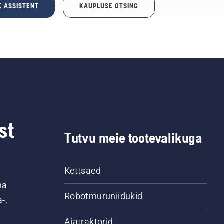
E ASSISTENT
KAUPLUSE OTSING
st
Tutvu meie tootevalikuga
Kettsaed
na
Robotmuruniidukid
-,
Aiatraktorid