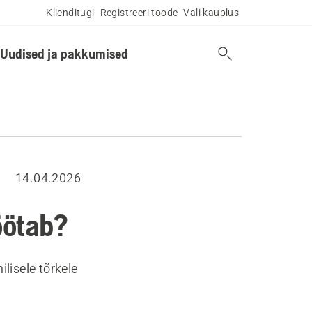
Klienditugi
Registreeri toode
Vali kauplus
Uudised ja pakkumised
14.04.2026
öötab?
ilisele tõrkele