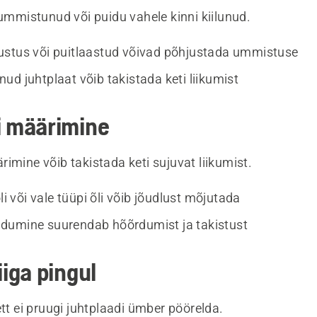
 ummistunud või puidu vahele kinni kiilunud.
stus või puitlaastud võivad põhjustada ummistuse
ud juhtplaat võib takistada keti liikumist
i määrimine
imine võib takistada keti sujuvat liikumist.
õli või vale tüüpi õli võib jõudlust mõjutada
dumine suurendab hõõrdumist ja takistust
iiga pingul
ett ei pruugi juhtplaadi ümber pöörelda.