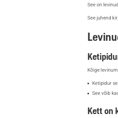
See on levinu
See juhend ki
Levinud
Ketipidu
Kõige levinum
Ketipidur s
See võib ka
Kett on 