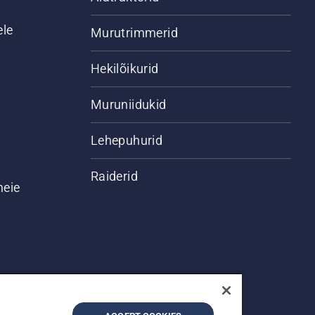
ele
Murutrimmerid
Hekilõikurid
Muruniidukid
Lehepuhurid
Raiderid
meie