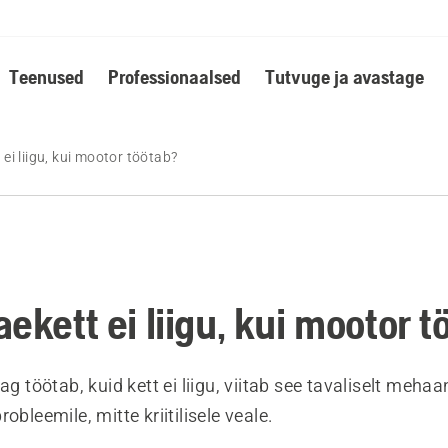
Teenused
Professionaalsed
Tutvuge ja avastage
 ei liigu, kui mootor töötab?
ekett ei liigu, kui mootor t
ag töötab, kuid kett ei liigu, viitab see tavaliselt mehaan
obleemile, mitte kriitilisele veale.