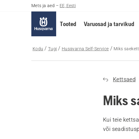
Mets ja aed
–
EE, Eesti
Tooted
Varuosad ja tarvikud
Kodu
Tugi
Husqvarna Self-Service
Miks saekett
Kettsaed
Miks sa
Kui teie kettsa
või seadistuspr