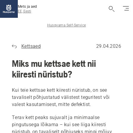
Mets ja aed
EE, Eesti
Husqvarna Self-Service
Kettsaed
29.04.2026
Miks mu kettsae kett nii
kiiresti nüristub?
Kui teie kettsae kett kiiresti nüristub, on see
tavaliselt põhjustatud välistest teguritest või
valest kasutamisest, mitte defektist.
Terav kett peaks sujuvalt ja minimaalse
pingutusega lõikama – kui see liiga kiiresti
nüristub, on tavaliselt põhjuseks mingi mõjuv