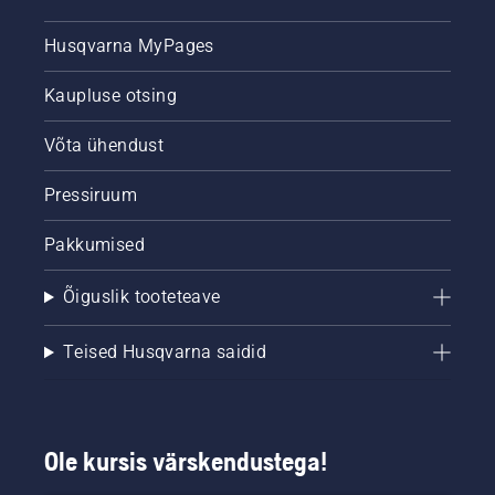
Husqvarna MyPages
Kaupluse otsing
Võta ühendust
Pressiruum
Pakkumised
Õiguslik tooteteave
Teised Husqvarna saidid
Ole kursis värskendustega!