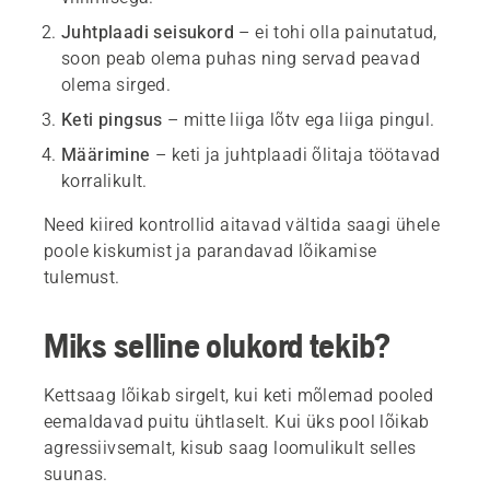
Juhtplaadi seisukord
– ei tohi olla painutatud,
soon peab olema puhas ning servad peavad
olema sirged.
Keti pingsus
– mitte liiga lõtv ega liiga pingul.
Määrimine
– keti ja juhtplaadi õlitaja töötavad
korralikult.
Need kiired kontrollid aitavad vältida saagi ühele
poole kiskumist ja parandavad lõikamise
tulemust.
Miks selline olukord tekib?
Kettsaag lõikab sirgelt, kui keti mõlemad pooled
eemaldavad puitu ühtlaselt. Kui üks pool lõikab
agressiivsemalt, kisub saag loomulikult selles
suunas.