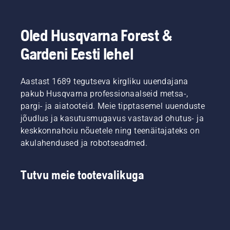
Oled Husqvarna Forest &
Gardeni Eesti lehel
Aastast 1689 tegutseva kirgliku uuendajana
pakub Husqvarna professionaalseid metsa-,
pargi- ja aiatooteid. Meie tipptasemel uuenduste
jõudlus ja kasutusmugavus vastavad ohutus- ja
keskkonnahoiu nõuetele ning teenäitajateks on
akulahendused ja robotseadmed.
Tutvu meie tootevalikuga