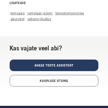
LISATEAVE
kettsaag
juhtplaat ja kett
bensiinimootoriga
akutoitel
vähene jõudlus
Kas vajate veel abi?
AVAGE TOOTE ASSISTENT
KAUPLUSE OTSING