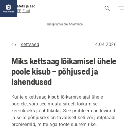
Mets ja aed
EE, Eesti
Husqvarna Self-Service
Kettsaed
14.04.2026
Miks kettsaag lõikamisel ühele
poole kisub – põhjused ja
lahendused
Kui teie kettsaag kisub lõikamise ajal ühele
poolele, võib see muuta sirgelt lõikamise
keeruliseks ja ohtlikuks. See probleem on levinud
ja selle põhjuseks on tavaliselt keti või juhtplaadi
probleemid, mitte aga toote suurem rike.