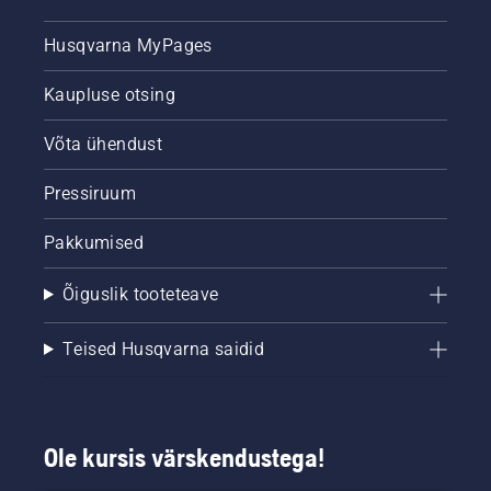
Husqvarna MyPages
Kaupluse otsing
Võta ühendust
Pressiruum
Pakkumised
Õiguslik tooteteave
Teised Husqvarna saidid
Ole kursis värskendustega!