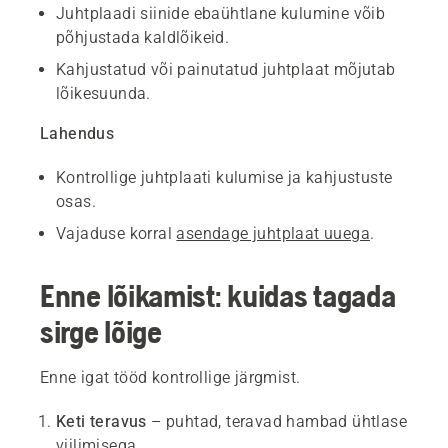
Juhtplaadi siinide ebaühtlane kulumine võib
põhjustada kaldlõikeid.
Kahjustatud või painutatud juhtplaat mõjutab
lõikesuunda.
Lahendus
Kontrollige juhtplaati kulumise ja kahjustuste
osas.
Vajaduse korral
asendage juhtplaat uuega
.
Enne lõikamist: kuidas tagada
sirge lõige
Enne igat tööd kontrollige järgmist.
Keti teravus
– puhtad, teravad hambad ühtlase
viilimisega.