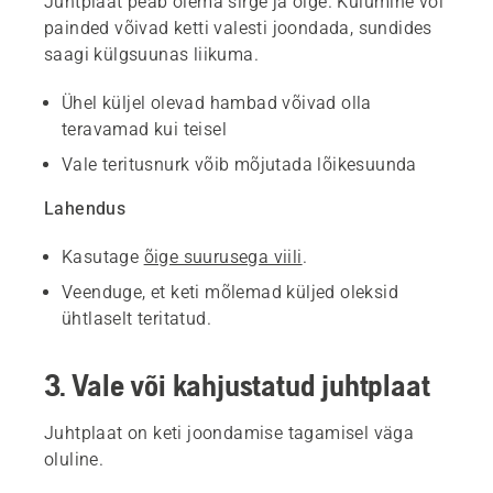
Juhtplaat peab olema sirge ja õige. Kulumine või
painded võivad ketti valesti joondada, sundides
saagi külgsuunas liikuma.
Ühel küljel olevad hambad võivad olla
teravamad kui teisel
Vale teritusnurk võib mõjutada lõikesuunda
Lahendus
Kasutage
õige suurusega viili
.
Veenduge, et keti mõlemad küljed oleksid
ühtlaselt teritatud.
3. Vale või kahjustatud juhtplaat
Juhtplaat on keti joondamise tagamisel väga
oluline.