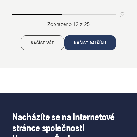
112
112
pro
pro
ridery
komerční
Zobrazeno 12 z 25
ridery
NAČÍST VŠE
NAČÍST DALŠÍCH
Nacházíte se na internetové
stránce společnosti