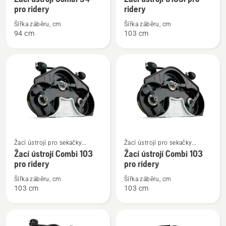
informací
informací
ústrojím pro majitele domů
ústrojím pro majitele domů
pro ridery
ridery
o
o
Šířka záběru, cm
Šířka záběru, cm
Žací
Žací
94 cm
103 cm
ústrojí
ústrojí
Combi
C103i
94
pro
pro
ridery
ridery
Zobrazit
Zobrazit
Žací ústrojí pro sekačky
Žací ústrojí pro sekačky
více
více
s vpředu zavěšeným žacím
s vpředu zavěšeným žacím
Žací ústrojí Combi 103
Žací ústrojí Combi 103
informací
informací
ústrojím pro majitele domů
ústrojím pro majitele domů
pro ridery
pro ridery
o
o
Šířka záběru, cm
Šířka záběru, cm
Žací
Žací
103 cm
103 cm
ústrojí
ústrojí
Combi
Combi
103
103