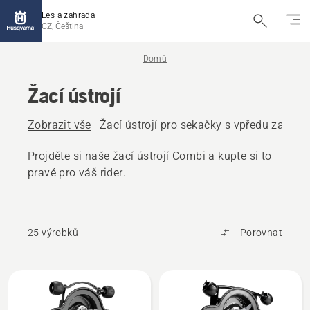
Les a zahrada
CZ, Čeština
Domů
Žací ústrojí
Zobrazit vše
Žací ústrojí pro sekačky s vpředu zavěš
Projděte si naše žací ústrojí Combi a kupte si to
pravé pro váš rider.
25 výrobků
Porovnat
Všechny
výrobky