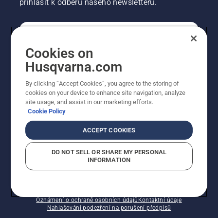
přihlásit k odběru našeho newsletteru.
SPOTŘEBITELSKÉ
Cookies on
Husqvarna.com
PROFESIONÁLNÍ
By clicking “Accept Cookies”, you agree to the storing of
cookies on your device to enhance site navigation, analyze
site usage, and assist in our marketing efforts.
Cookie Policy
ACCEPT COOKIES
DO NOT SELL OR SHARE MY PERSONAL
INFORMATION
© Husqvarna AB (publ). Všechna práva vyhrazena.
Zobrazené ceny jsou doporučené prodejní ceny s DPH.
Zásady používání souborů cookie
Smluvní podmínky
Oznámení o ochraně osobních údajů
Kontaktní údaje
Nahlašování podezření na porušení předpisů