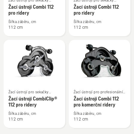
Žací ústrojí pro sekačky
Žací ústrojí pro sekačky
více
více
s vpředu zavěšeným žacím
s vpředu zavěšeným žacím
Žací ústrojí Combi 112
Žací ústrojí Combi 112
informací
informací
ústrojím pro majitele domů
ústrojím pro majitele domů
pro ridery
pro ridery
o
o
Šířka záběru, cm
Šířka záběru, cm
Žací
Žací
112 cm
112 cm
ústrojí
ústrojí
Combi
Combi
112
112
pro
pro
ridery
ridery
Zobrazit
Zobrazit
Žací ústrojí pro sekačky
Žací ústrojí pro profesionální
více
více
s vpředu zavěšeným žacím
sekačky s vpředu zavěšeným
Žací ústrojí CombiClip®
Žací ústrojí Combi 112
informací
informací
ústrojím pro majitele domů
žacím ústrojím
112 pro ridery
pro komerční ridery
o
o
Šířka záběru, cm
Šířka záběru, cm
Žací
Žací
112 cm
112 cm
ústrojí
ústrojí
CombiClip®
Combi