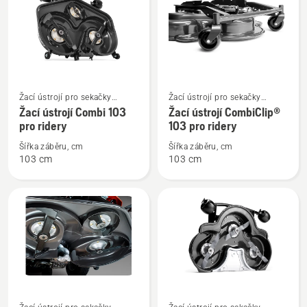
pro
pro
ridery
ridery
Zobrazit
Zobrazit
Žací ústrojí pro sekačky
Žací ústrojí pro sekačky
více
více
s vpředu zavěšeným žacím
s vpředu zavěšeným žacím
Žací ústrojí Combi 103
Žací ústrojí CombiClip®
informací
informací
ústrojím pro majitele domů
ústrojím pro majitele domů
pro ridery
103 pro ridery
o
o
Šířka záběru, cm
Šířka záběru, cm
Žací
Žací
103 cm
103 cm
ústrojí
ústrojí
Combi
CombiClip®
103
103
pro
pro
ridery
ridery
Zobrazit
Zobrazit