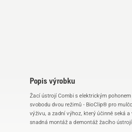
Popis výrobku
Žací ústrojí Combi s elektrickým pohonem 
svobodu dvou režimů - BioClip® pro mulčo
výživu, a zadní výhoz, který účinně seká 
snadná montáž a demontáž žacího ústrojí, 
polohy pro snadnou údržbu. Užijte si preci