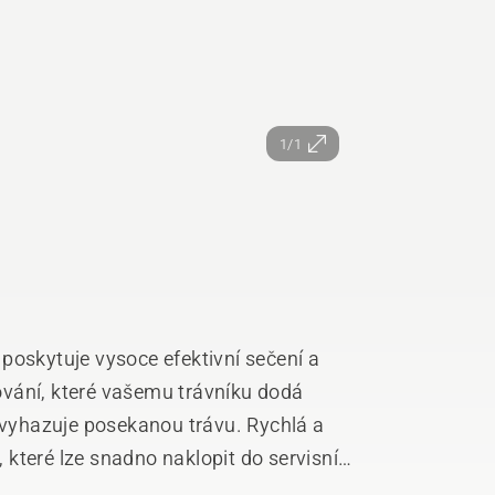
1/1
poskytuje vysoce efektivní sečení a
vání, které vašemu trávníku dodá
a vyhazuje posekanou trávu. Rychlá a
které lze snadno naklopit do servisní
zní výsledky sečení díky