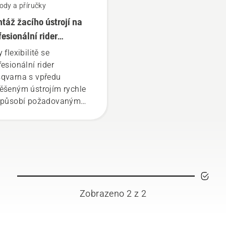
ody a příručky
táž žacího ústrojí na
fesionální rider
qvarna s vpředu
 flexibilitě se
ěšeným ústrojím
fesionální rider
qvarna s vpředu
ěšeným ústrojím rychle
způsobí požadovaným
lům nebo novým
ónním pracím.
Zobrazeno 2 z 2