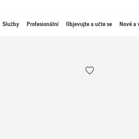
Služby
Profesionální
Objevujte a učte se
Nové a 