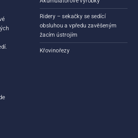
Akumulátorové výrobky
Ridery – sekačky se sedící
vé
obsluhou a vpředu zavěšeným
vých
žacím ústrojím
dí.
Křovinořezy
de