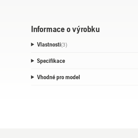
optimalizované spotřebě energie, protože
Informace o výrobku
Vlastnosti
(
3
)
Specifikace
Vhodné pro model