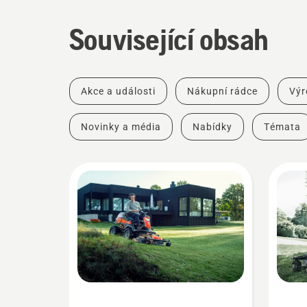
Související obsah
Akce a události
Nákupní rádce
Výr
Novinky a média
Nabídky
Témata