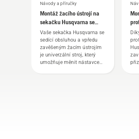
Návody a příručky
Náv
Montáž žacího ústrojí na
Mon
sekačku Husqvarna se
pro
sedící obsluhou a vpředu
Hus
Vaše sekačka Husqvarna se
Díky
zavěšeným ústrojím
zav
sedící obsluhou a vpředu
pro
zavěšeným žacím ústrojím
Hus
je univerzální stroj, který
zav
umožňuje měnit nástavce
při
podle prováděné práce.
úko
Montáž žacího ústrojí nebo
sez
nástavce na sekačku je
snadná a zabere pouze
několik minut. Varování! Při
montáži žacího ústrojí
používejte ochranné brýle.
Pružina, která napíná řemen,
může prasknout a způsobit
vážné zranění.