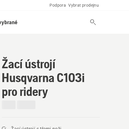
Podpora
Vybrat prodejnu
vybrané
Žací ústrojí
Husqvarna C103i
pro ridery
Žací ústrojí s třemi noži