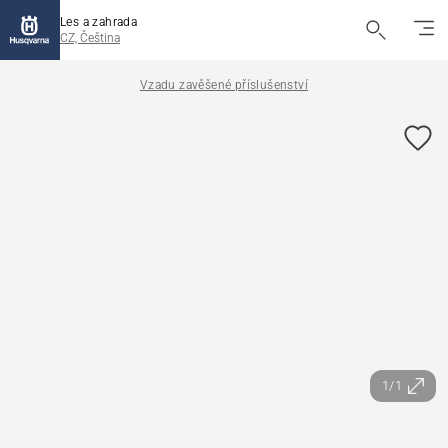
Les a zahrada
CZ, Čeština
Vzadu zavěšené příslušenství
1/1