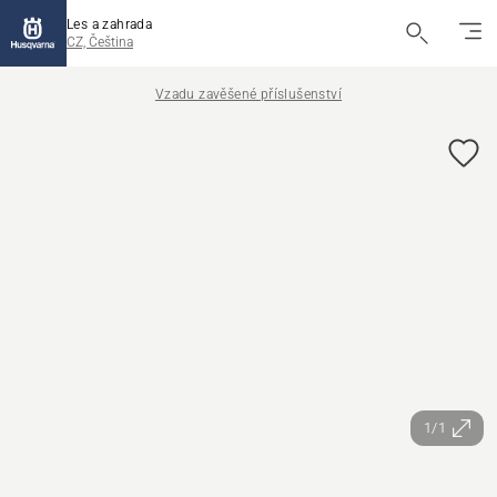
Les a zahrada
CZ, Čeština
Vzadu zavěšené příslušenství
1/1