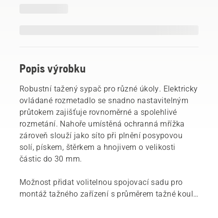
Popis výrobku
Robustní tažený sypač pro různé úkoly. Elektricky
ovládané rozmetadlo se snadno nastavitelným
průtokem zajišťuje rovnoměrné a spolehlivé
rozmetání. Nahoře umístěná ochranná mřížka
zároveň slouží jako síto při plnění posypovou
solí, pískem, štěrkem a hnojivem o velikosti
částic do 30 mm.
Možnost přidat volitelnou spojovací sadu pro
montáž tažného zařízení s průměrem tažné koule
50 mm. Vyžaduje, aby byl rider vybaven zadní
napájecí soupravou.