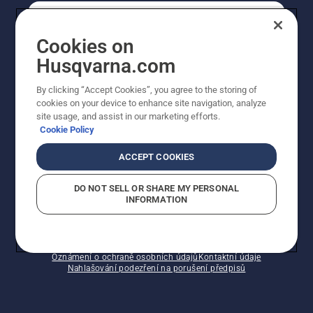
SPOTŘEBITELSKÉ
Cookies on
Husqvarna.com
PROFESIONÁLNÍ
By clicking “Accept Cookies”, you agree to the storing of
cookies on your device to enhance site navigation, analyze
site usage, and assist in our marketing efforts.
Cookie Policy
ACCEPT COOKIES
DO NOT SELL OR SHARE MY PERSONAL
INFORMATION
© Husqvarna AB (publ). Všechna práva vyhrazena.
Zobrazené ceny jsou doporučené prodejní ceny s DPH.
Zásady používání souborů cookie
Smluvní podmínky
Oznámení o ochraně osobních údajů
Kontaktní údaje
Nahlašování podezření na porušení předpisů