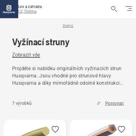
Les a zahrada
CZ, Čeština
Domů
Vyžínací struny
Zobrazit vše
Projděte si nabídku originálních vyžínacích strun
Husqvarna. Jsou vhodné pro strunové hlavy
Husqvarna a díky mimořádně odolné konstrukci
minimalizují prostoje.
7 výrobků
Porovnat
Všechny
výrobky