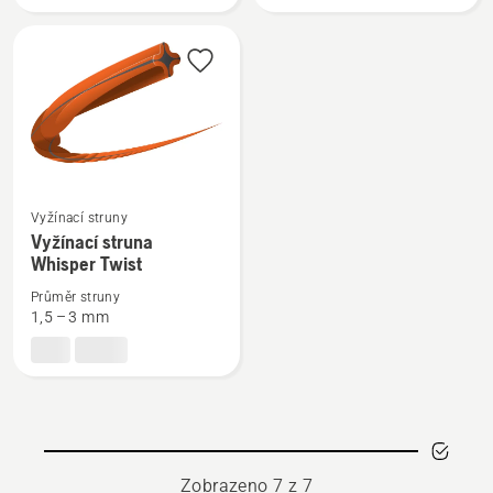
Opti
Pre-
Round
cut
Zobrazit
Vyžínací struny
více
Vyžínací struna
Whisper Twist
informací
o
Průměr struny
Vyžínací
1,5 – 3 mm
struna
Whisper
Twist
Zobrazeno 7 z 7