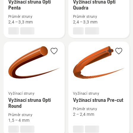
více
více
Vyžínací struna Opti
Vyžínací struna Opti
Penta
Quadra
informací
informací
o
o
Průměr struny
Průměr struny
Vyžínací
Vyžínací
2,4 – 3,3 mm
2,4 – 3,3 mm
struna
struna
Opti
Opti
Penta
Quadra
Zobrazit
Zobrazit
Vyžínací struny
Vyžínací struny
více
více
Vyžínací struna Opti
Vyžínací struna Pre-cut
Round
informací
informací
Průměr struny
o
o
2 – 2,4 mm
Průměr struny
Vyžínací
Vyžínací
1,5 – 4 mm
struna
struna