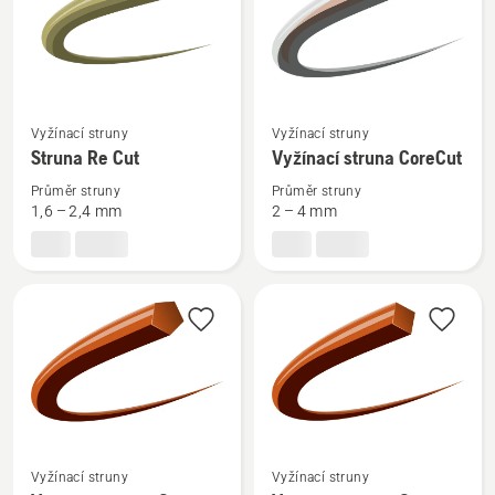
Zobrazit
Zobrazit
Vyžínací struny
Vyžínací struny
více
více
Struna Re Cut
Vyžínací struna CoreCut
informací
informací
Průměr struny
Průměr struny
o
o
1,6 – 2,4 mm
2 – 4 mm
Struna
Vyžínací
Re
struna
Cut
CoreCut
Zobrazit
Zobrazit
Vyžínací struny
Vyžínací struny