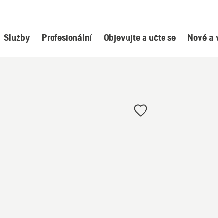
Služby
Profesionální
Objevujte a učte se
Nové a 