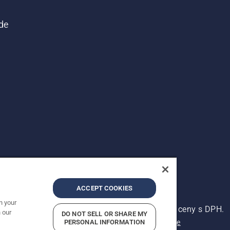
de
ACCEPT COOKIES
n your
ena. Zobrazené ceny jsou doporučené prodejní ceny s DPH.
 our
DO NOT SELL OR SHARE MY
PERSONAL INFORMATION
Oznámení o ochraně osobních údajů
Kontaktní údaje