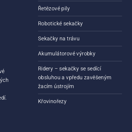
Řetězové pily
Robotické sekačky
Sekačky na trávu
Akumulátorové výrobky
Ridery – sekačky se sedící
vé
obsluhou a vpředu zavěšeným
vých
žacím ústrojím
dí.
Křovinořezy