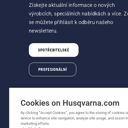
Získejte aktuální informace o nových
výrobcích, speciálních nabídkách a více. Z
se můžete přihlásit k odběru našeho
newsletteru.
SPOTŘEBITELSKÉ
PROFESIONÁLNÍ
Cookies on Husqvarna.com
By clicking “Accept Cookies”, you agree to the storing of cookies o
© Husqvarna AB (publ). Všechna práva vyhraz
device to enhance site navigation, analyze site usage, and assist in
marketing efforts.
Zásady používání souborů cookie
Smluvní podmínky