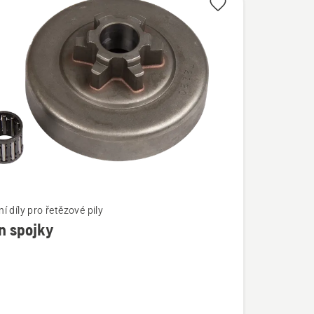
 díly pro řetězové pily
n spojky
í