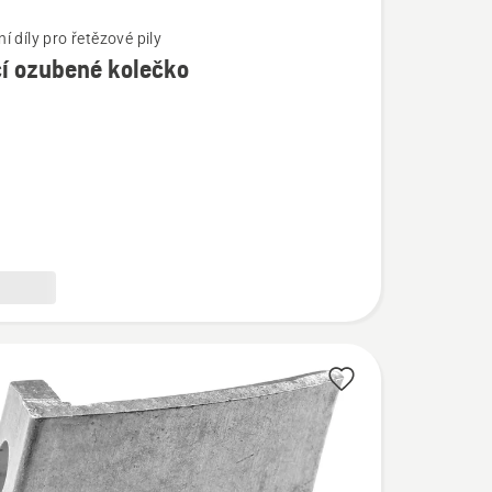
 díly pro řetězové pily
í ozubené kolečko
í