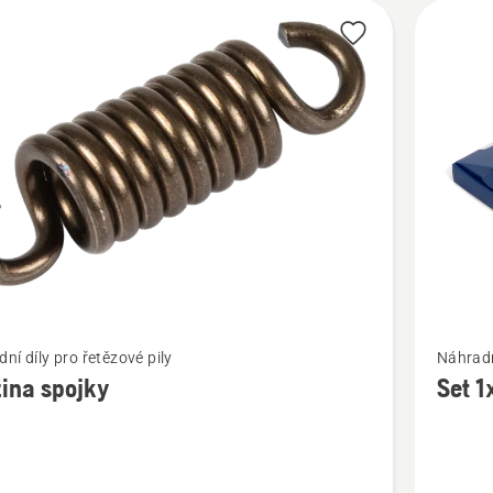
t
Zobrazit
ní díly pro řetězové pily
Náhradní
více
ina spojky
Set 1
cí
informac
o
a
Set