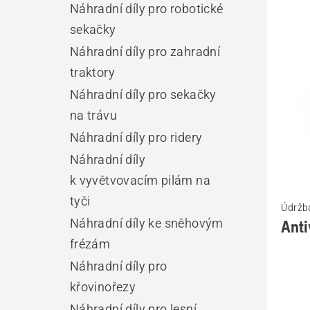
Náhradní díly pro robotické
výro
sekačky
Náhradní díly pro zahradní
traktory
Náhradní díly pro sekačky
na trávu
Náhradní díly pro ridery
Náhradní díly
k vyvětvovacím pilám na
Zobrazi
tyči
Údržba
více
Náhradní díly ke sněhovým
Anti
informa
frézám
o
Náhradní díly pro
Antivib
křovinořezy
prvek
Náhradní díly pro lesní