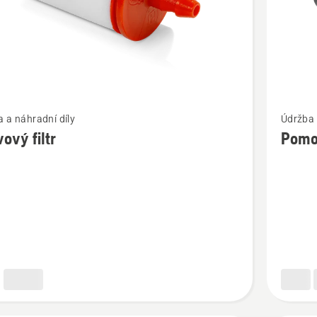
t
Zobrazit
 a náhradní díly
Údržba 
více
vový filtr
Pomo
cí
informac
o
ý
Pomocn
palivová
pumpičk