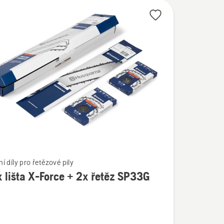
 díly pro řetězové pily
x lišta X-Force + 2x řetěz SP33G
í