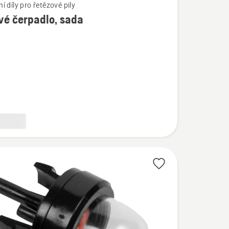
 díly pro řetězové pily
vé čerpadlo, sada
í
,