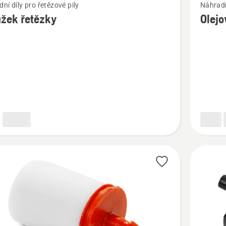
ní díly pro řetězové pily
Náhradní
více
žek řetězky
Olejo
cí
informac
o
k
Olejové
čerpadlo
sada