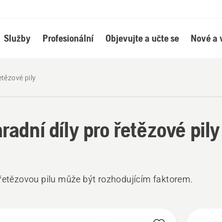
Služby
Profesionální
Objevujte a učte se
Nové a 
etězové pily
radní díly pro řetězové pily
řetězovou pilu může být rozhodujícím faktorem.
hny