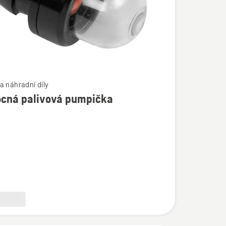
a náhradní díly
cná palivová pumpička
í
á
a