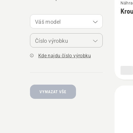
Náhrad
více
Krou
informa
Váš model
o
Krouže
Číslo výrobku
řetězky
Kde najdu číslo výrobku
VYMAZAT VŠE