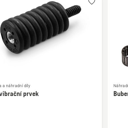
bky
t
Zobrazit
 a náhradní díly
Náhradní
více
vibrační prvek
Bube
cí
informac
o
rační
Buben
spojky