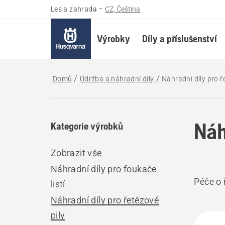
Les a zahrada
–
CZ, Čeština
Výrobky
Díly a příslušenství
Domů
Údržba a náhradní díly
Náhradní díly pro ř
Náh
Kategorie výrobků
Zobrazit vše
Náhradní díly pro foukače
Péče o 
listí
Náhradní díly pro řetězové
pily
Všec