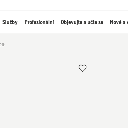
Služby
Profesionální
Objevujte a učte se
Nové a 
S®