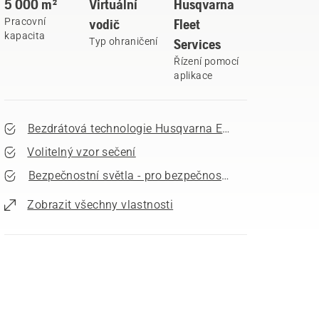
5 000 m²
Virtuální
Husqvarna
Pracovní
vodič
Fleet
kapacita
Typ ohraničení
Services
Řízení pomocí
aplikace
Bezdrátová technologie Husqvarna EPOS®
Volitelný vzor sečení
Bezpečnostní světla - pro bezpečnost okolí
Zobrazit všechny vlastnosti