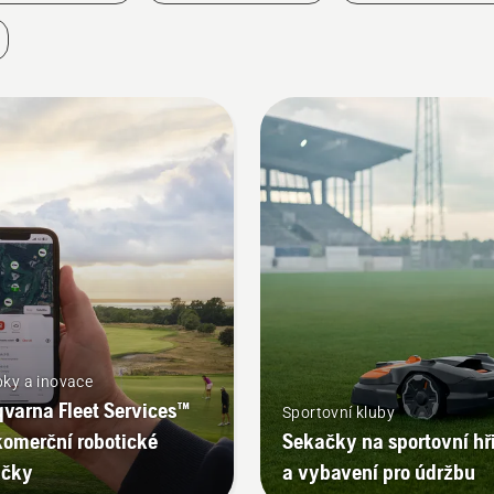
ky a inovace
varna Fleet Services™
Sportovní kluby
komerční robotické
Sekačky na sportovní hř
ačky
a vybavení pro údržbu