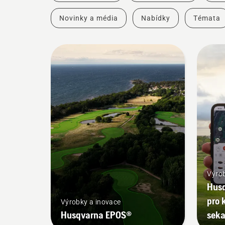
Novinky a média
Nabídky
Témata
Výrob
Husq
pro 
Výrobky a inovace
Husqvarna EPOS®
sek