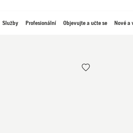
Služby
Profesionální
Objevujte a učte se
Nové a 