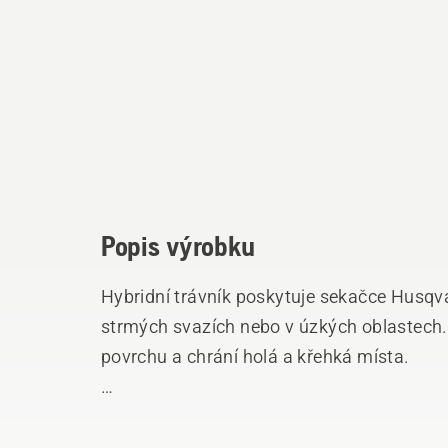
Popis výrobku
Hybridní trávník poskytuje sekačce Husq
strmých svazích nebo v úzkých oblastech
povrchu a chrání holá a křehká místa.
Umožňuje také nepřetržité sečení v oblast
trávník Husqvarna Automower® je odolný a