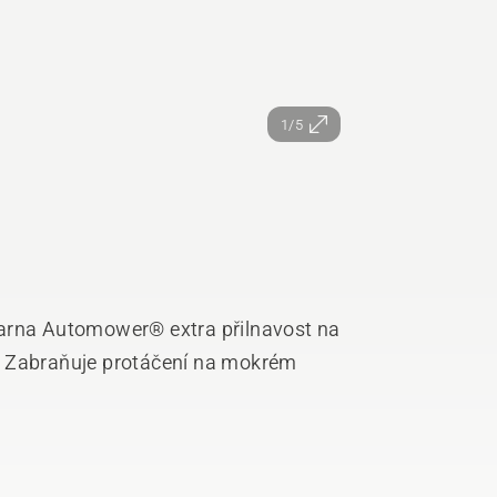
1/5
varna Automower® extra přilnavost na
. Zabraňuje protáčení na mokrém
ech, kde jsou mezery v trávě. Umělý
 snadno se instaluje a odstraňuje.