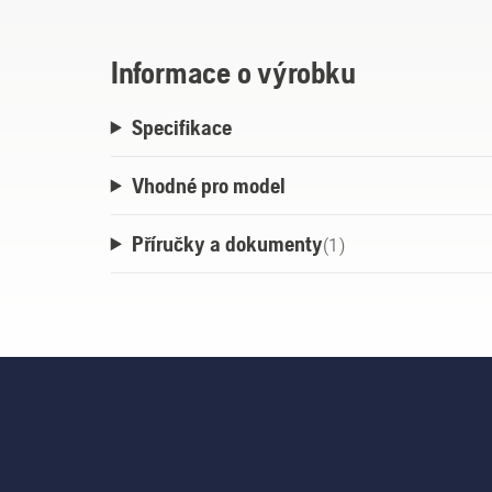
Měří 1x1 m a dodává se s 16 zelenými kolí
trávník je součástí naší široké řady vysoc
Informace o výrobku
Specifikace
Vhodné pro model
Příručky a dokumenty
(
1
)