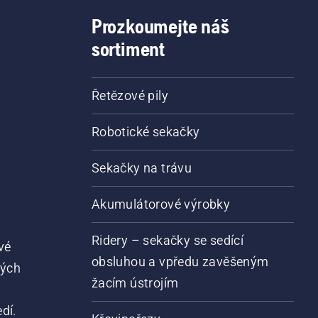
Prozkoumejte náš
sortiment
Řetězové pily
Robotické sekačky
Sekačky na trávu
Akumulátorové výrobky
Ridery – sekačky se sedící
vé
obsluhou a vpředu zavěšeným
vých
žacím ústrojím
dí.