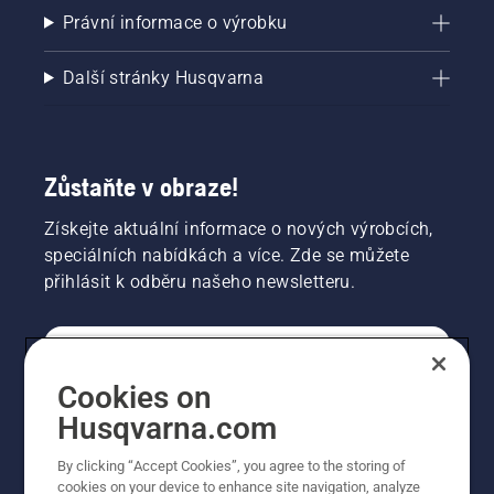
Právní informace o výrobku
Další stránky Husqvarna
Zůstaňte v obraze!
Získejte aktuální informace o nových výrobcích,
speciálních nabídkách a více. Zde se můžete
přihlásit k odběru našeho newsletteru.
SPOTŘEBITELSKÉ
Cookies on
Husqvarna.com
PROFESIONÁLNÍ
By clicking “Accept Cookies”, you agree to the storing of
cookies on your device to enhance site navigation, analyze