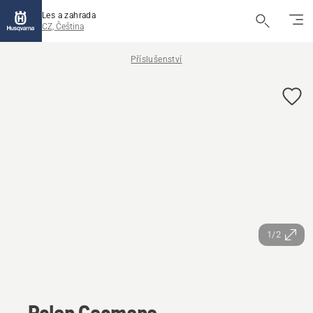
Les a zahrada
CZ, Čeština
Příslušenství
1/2
Polep Geomapa