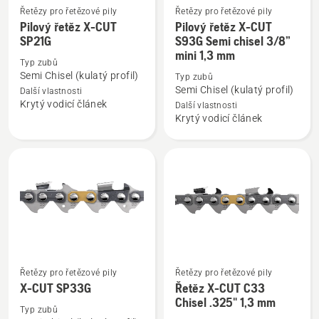
Řetězy pro řetězové pily
Řetězy pro řetězové pily
Zobrazit
Zobrazit
Pilový řetěz X-CUT
Pilový řetěz X-CUT
více
více
SP21G
S93G Semi chisel 3/8”
mini 1,3 mm
informací
informací
Typ zubů
o
o
Semi Chisel (kulatý profil)
Typ zubů
Pilový
Pilový
Semi Chisel (kulatý profil)
Další vlastnosti
Krytý vodicí článek
řetěz
řetěz
Další vlastnosti
Krytý vodicí článek
X-
X-
CUT
CUT
SP21G
S93G
Semi
chisel
3/8”
mini
1,3
mm
Řetězy pro řetězové pily
Řetězy pro řetězové pily
Zobrazit
Zobrazit
X-CUT SP33G
Řetěz X-CUT C33
více
více
Chisel .325" 1,3 mm
informací
informací
Typ zubů