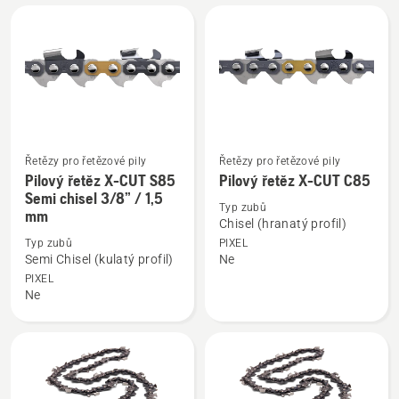
.325",
C35
1,5
.325"
mm
1,5
mm
Řetězy pro řetězové pily
Řetězy pro řetězové pily
Zobrazit
Zobrazit
Pilový řetěz X-CUT S85
Pilový řetěz X-CUT C85
více
více
Semi chisel 3/8” / 1,5
Typ zubů
mm
informací
informací
Chisel (hranatý profil)
o
o
Typ zubů
PIXEL
Pilový
Pilový
Semi Chisel (kulatý profil)
Ne
řetěz
řetěz
PIXEL
Ne
X-
X-
CUT
CUT
S85
C85
Semi
chisel