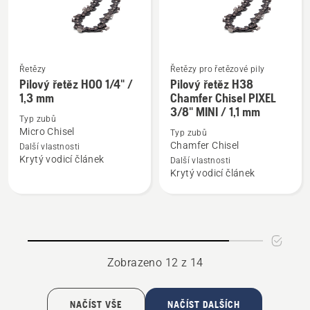
3/8”
/
1,5
mm
Řetězy
Řetězy pro řetězové pily
Zobrazit
Zobrazit
Pilový řetěz H00 1/4" /
Pilový řetěz H38
více
více
1,3 mm
Chamfer Chisel PIXEL
3/8" MINI / 1,1 mm
informací
informací
Typ zubů
o
o
Micro Chisel
Typ zubů
Pilový
Pilový
Chamfer Chisel
Další vlastnosti
Krytý vodicí článek
řetěz
řetěz
Další vlastnosti
Krytý vodicí článek
H00
H38
1/4"
Chamfer
/
Chisel
1,3
PIXEL
mm
3/8"
MINI
Zobrazeno 12 z 14
/
1,1
NAČÍST VŠE
NAČÍST DALŠÍCH