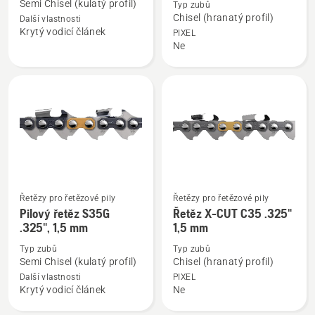
Semi Chisel (kulatý profil)
Typ zubů
o
o
Chisel (hranatý profil)
Další vlastnosti
X-
Řetěz
Krytý vodicí článek
PIXEL
CUT
X-
Ne
SP33G
CUT
C33
Chisel
.325"
1,3
mm
Řetězy pro řetězové pily
Řetězy pro řetězové pily
Zobrazit
Zobrazit
Pilový řetěz S35G
Řetěz X-CUT C35 .325"
více
více
.325", 1,5 mm
1,5 mm
informací
informací
Typ zubů
Typ zubů
o
o
Semi Chisel (kulatý profil)
Chisel (hranatý profil)
Pilový
Řetěz
Další vlastnosti
PIXEL
řetěz
X-
Krytý vodicí článek
Ne
S35G
CUT