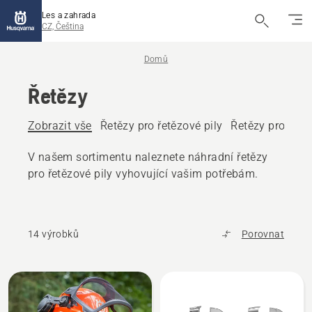
Les a zahrada
CZ, Čeština
Domů
Řetězy
Zobrazit vše
Řetězy pro řetězové pily
Řetězy pro vyvět
V našem sortimentu naleznete náhradní řetězy
pro řetězové pily vyhovující vašim potřebám.
14 výrobků
Porovnat
Všechny
výrobky