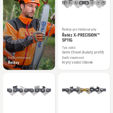
Řetězy pro řetězové pily
Zobrazit
Řetěz X-PRECISION™
více
SP11G
informací
Typ zubů
o
Semi Chisel (kulatý profil)
Řetěz
Další informace
Další vlastnosti
X-
Řetězy
Krytý vodicí článek
PRECISION™
SP11G