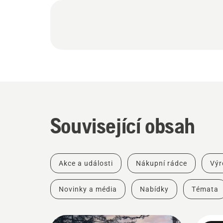
Související obsah
Akce a události
Nákupní rádce
Výr
Novinky a média
Nabídky
Témata