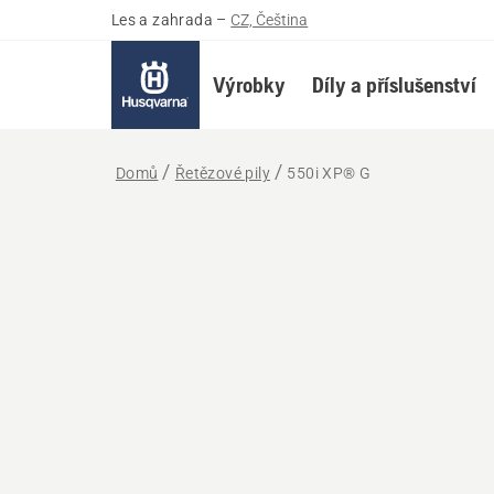
Les a zahrada
–
CZ, Čeština
Výrobky
Díly a příslušenství
Domů
Řetězové pily
550i XP® G