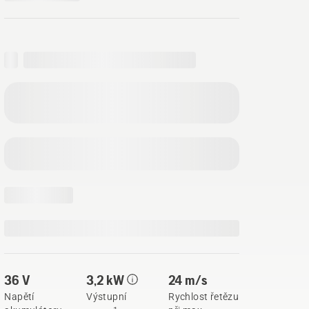
36 V
3,2 kW
24 m/s
Napětí
Výstupní
Rychlost řetězu