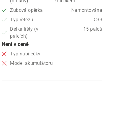
(dlouhý)
kolečkem
Zubová opěrka
Namontována
Typ řetězu
C33
Délka lišty (v
15 palců
palcích)
Není v ceně
Typ nabíječky
Model akumulátoru