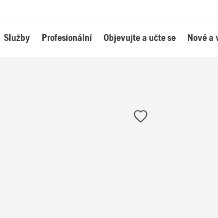
Služby
Profesionální
Objevujte a učte se
Nové a 