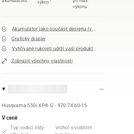
akumulátoru
při max.
1
výkon
výkonu
Akumulátor jako součást designu (v patentovém řízení
Grafický displej
Vyhřívané rukojeti udrží vaší produktivitu
Zobrazit všechny vlastnosti
Husqvarna 550i XP® G - 970 74 60‑15
V ceně
Typ vodící lišty
Vrchol s vodícím