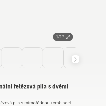
1/17
nální řetězová pila s dvěmi
tězová pila s mimořádnou kombinací