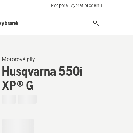
Podpora
Vybrat prodejnu
vybrané
Motorové pily
Husqvarna 550i
XP® G