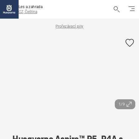
Les a zahrada
CZ, Čeština
Prořezávací pily
1/9
Husqvarna Aspire™ P5-P4A s