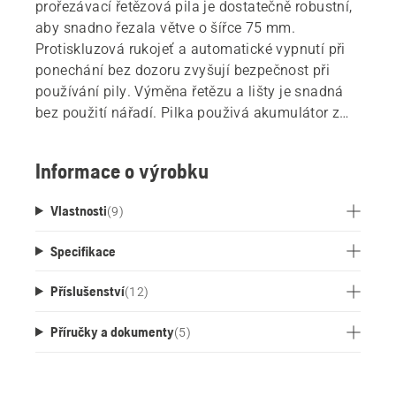
prořezávací řetězová pila je dostatečně robustní,
aby snadno řezala větve o šířce 75 mm.
Protiskluzová rukojeť a automatické vypnutí při
ponechání bez dozoru zvyšují bezpečnost při
používání pily. Výměna řetězu a lišty je snadná
bez použití nářadí. Pilka použivá akumulátor z
18V akumulátorového systému aliance POWER
FOR ALL, díky kterému lze jeden akumulátor
Informace o výrobku
použít pro nástroje a vybavení více značek.
Uskladnění v menších prostorech je usnadněno
Vlastnosti
(
9
)
přibaleným háčkem vyrobeným na míru, který lze
připevnit na zeď nebo použít se systémem
Specifikace
úložných kolejnic Husqvarna Aspire™. Řetězový
Bio olej je součástí balení (50 ml).
Příslušenství
(
12
)
Příručky a dokumenty
(
5
)