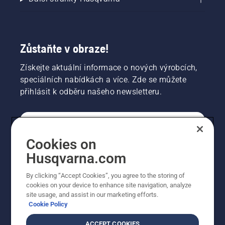
Zůstaňte v obraze!
Získejte aktuální informace o nových výrobcích,
speciálních nabídkách a více. Zde se můžete
přihlásit k odběru našeho newsletteru.
SPOTŘEBITELSKÉ
Cookies on
Husqvarna.com
PROFESIONÁLNÍ
By clicking “Accept Cookies”, you agree to the storing of
cookies on your device to enhance site navigation, analyze
site usage, and assist in our marketing efforts.
Cookie Policy
ACCEPT COOKIES