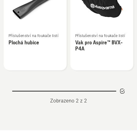
Zobrazit
Zobrazit
Příslušenství na foukače listí
Příslušenství na foukače listí
více
více
Plochá hubice
Vak pro Aspire™ BVX-
informací
informací
P4A
o
o
Plochá
Vak
hubice
pro
Aspire™
BVX-
P4A
Zobrazeno 2 z 2