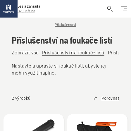
Les a zahrada
CZ, Čeština
Příslušenství
Příslušenství na foukače listí
Zobrazit vše
Příslušenství na foukače listí
Příslušenst
Nastavte a upravte si foukač listí, abyste jej
mohli využít naplno.
2 výrobků
Porovnat
Všechny
výrobky