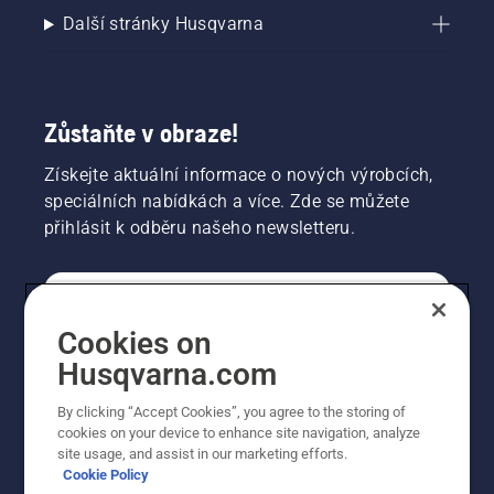
Další stránky Husqvarna
Zůstaňte v obraze!
Získejte aktuální informace o nových výrobcích,
speciálních nabídkách a více. Zde se můžete
přihlásit k odběru našeho newsletteru.
SPOTŘEBITELSKÉ
Cookies on
Husqvarna.com
PROFESIONÁLNÍ
By clicking “Accept Cookies”, you agree to the storing of
cookies on your device to enhance site navigation, analyze
site usage, and assist in our marketing efforts.
Cookie Policy