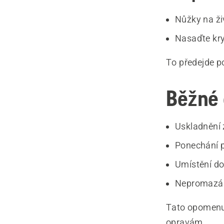
Nůžky na živ
Nasaďte kryt
To předejde p
Běžné 
Uskladnění 
Ponechání p
Umístění do
Nepromazání
Tato opomenu
opravám.