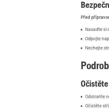
Bezpečn
Před přípravo
Nasaďte si 
Odpojte nap
Nechejte st
Podrob
Očistěte
Odstraňte ne
Očistěte stři