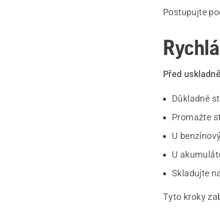
Postupujte pod
Rychlá
Před uskladně
Důkladně str
Promažte stř
U benzínový
U akumulát
Skladujte n
Tyto kroky zab