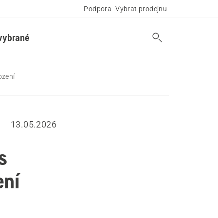
Podpora
Vybrat prodejnu
vybrané
ození
13.05.2026
s
ení