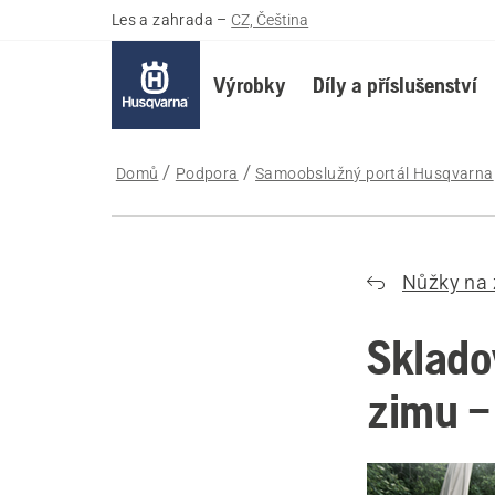
Les a zahrada
–
CZ, Čeština
Výrobky
Díly a příslušenství
Domů
Podpora
Samoobslužný portál Husqvarna
Nůžky na ž
Sklado
zimu –