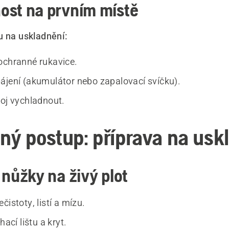
ost na prvním místě
u na uskladnění:
ochranné rukavice.
ájení (akumulátor nebo zapalovací svíčku).
roj vychladnout.
ný postup: příprava na usk
 nůžky na živý plot
čistoty, listí a mízu.
hací lištu a kryt.