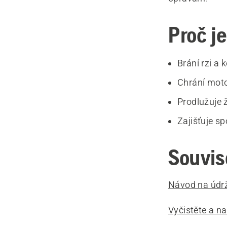
Proč j
Brání rzi a k
Chrání moto
Prodlužuje ž
Zajišťuje sp
Souvis
Návod na údrž
Vyčistěte a na