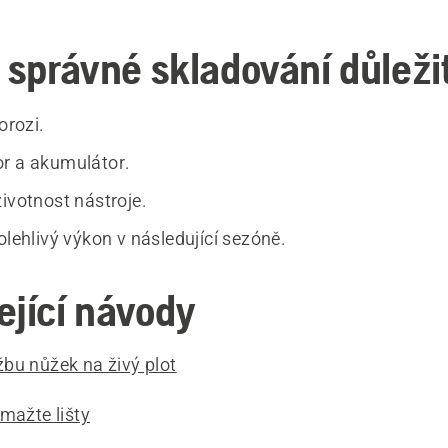
e správné skladování důleži
orozi.
r a akumulátor.
ivotnost nástroje.
olehlivý výkon v následující sezóně.
ející návody
bu nůžek na živý plot
mažte lišty