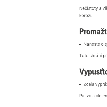
Nečistoty a v
korozi.
Promažte
Naneste olej
Toto chrání př
Vypusťte
Zcela vyprá
Palivo s olej