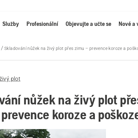
Služby
Profesionální
Objevujte a učte se
Nové a 
Skladování nůžek na živý plot přes zimu – prevence koroze a pošk
ivý plot
vání nůžek na živý plot pře
 prevence koroze a poškoz