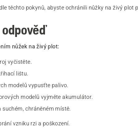
le těchto pokynů, abyste ochránili nůžky na živý plot 
 odpověď
ním nůžek na živý plot:
oj vyčistěte.
ihací lištu.
ch modelů vypusťte palivo.
orových modelů vyjměte akumulátor.
a suchém, chráněném místě.
rání vzniku rzi a poškození.