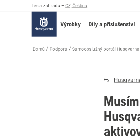
Les a zahrada
–
CZ, Čeština
Výrobky
Díly a příslušenství
Domů
Podpora
Samoobslužný portál Husqvarna
Husqvarn
Musím 
Husqva
aktivo