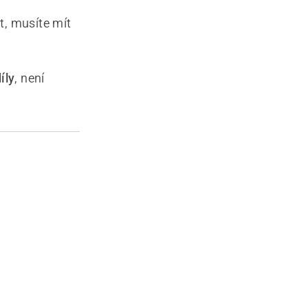
t, musíte mít
íly
, není