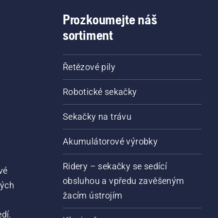
Prozkoumejte náš
sortiment
Řetězové pily
Robotické sekačky
Sekačky na trávu
Akumulátorové výrobky
Ridery – sekačky se sedící
vé
obsluhou a vpředu zavěšeným
vých
žacím ústrojím
dí.