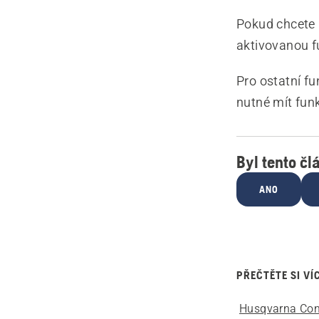
Pokud chcete 
aktivovanou f
Pro ostatní fu
nutné mít fun
Byl tento čl
ANO
PŘEČTĚTE SI VÍ
Husqvarna Con