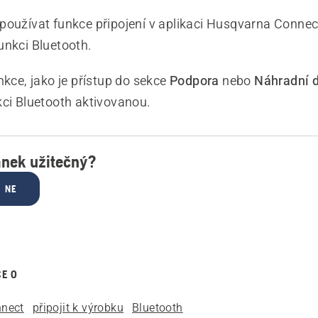
používat funkce připojení v aplikaci Husqvarna Connec
unkci Bluetooth.
nkce, jako je přístup do sekce
Podpora
nebo
Náhradní d
kci Bluetooth aktivovanou.
ánek užitečný?
NE
CE O
nect
připojit k výrobku
Bluetooth