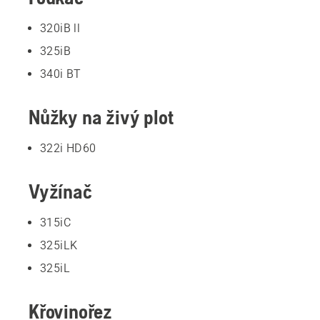
320iB ll
325iB
340i BT
Nůžky na živý plot
322i HD60
Vyžínač
315iC
325iLK
325iL
Křovinořez