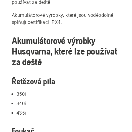
používat za deště.
Akumulátorové výrobky, které jsou voděodolné,
splňují certifikaci IPX4.
Akumulátorové výrobky
Husqvarna, které lze používat
za deště
Řetězová pila
350i
340i
435i
Foukač