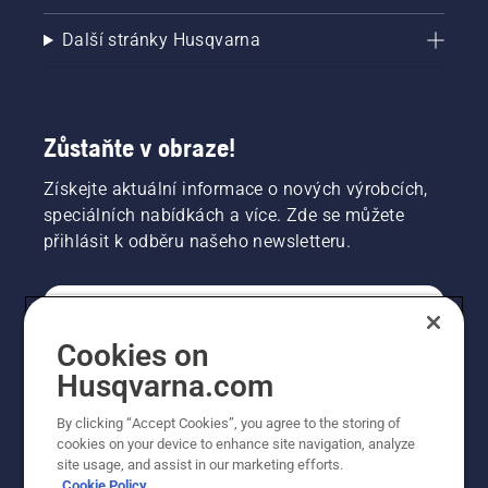
Další stránky Husqvarna
Zůstaňte v obraze!
Získejte aktuální informace o nových výrobcích,
speciálních nabídkách a více. Zde se můžete
přihlásit k odběru našeho newsletteru.
SPOTŘEBITELSKÉ
Cookies on
Husqvarna.com
PROFESIONÁLNÍ
By clicking “Accept Cookies”, you agree to the storing of
cookies on your device to enhance site navigation, analyze
site usage, and assist in our marketing efforts.
Cookie Policy