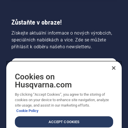
Zůstaňte v obraze!
Získejte aktuální informace o nových výrobcích,
speciálních nabídkách a více. Zde se můžete
přihlásit k odběru našeho newsletteru.
SPOTŘEBITELSKÉ
Cookies on
Husqvarna.com
PROFESIONÁLNÍ
By clicking “Accept Cookies”, you agree to the storing of
cookies on your device to enhance site navigation, analyze
site usage, and assist in our marketing efforts.
Cookie Policy
ACCEPT COOKIES