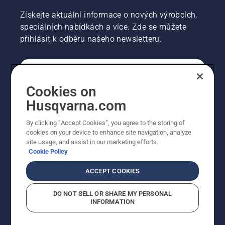
Získejte aktuální informace o nových výrobcích,
speciálních nabídkách a více. Zde se můžete
přihlásit k odběru našeho newsletteru.
SPOTŘEBITELSKÉ
Cookies on
Husqvarna.com
PROFESIONÁLNÍ
By clicking “Accept Cookies”, you agree to the storing of
cookies on your device to enhance site navigation, analyze
site usage, and assist in our marketing efforts.
Cookie Policy
ACCEPT COOKIES
DO NOT SELL OR SHARE MY PERSONAL
INFORMATION
© Husqvarna AB (publ). Všechna práva vyhrazena.