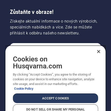
Zůstaňte v obraze!
Získejte aktuální informace o nových výrobcích,
speciálních nabídkách a více. Zde se můžete
přihlásit k odběru našeho newsletteru.
SPOTŘEBITELSKÉ
Cookies on
Husqvarna.com
PROFESIONÁLNÍ
By clicking “Accept Cookies”, you agree to the storing of
cookies on your device to enhance site navigation, analyze
site usage, and assist in our marketing efforts.
Cookie Policy
ACCEPT COOKIES
DO NOT SELL OR SHARE MY PERSONAL